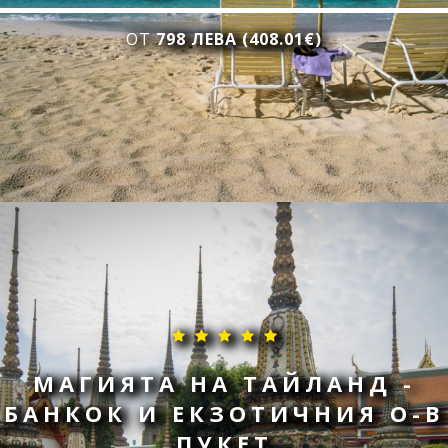
ОТ
798 ЛЕВА (408.01€)
МАГИЯТА НА ТАЙЛАНД -
БАНКОК И ЕКЗОТИЧНИЯ О-В
ПУКЕТ