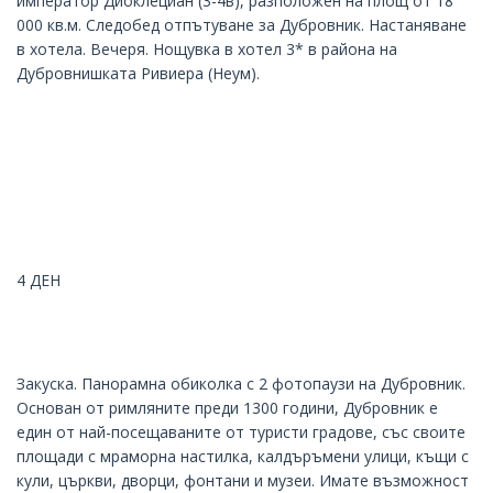
император Диоклециан (3-4в), разположен на площ от 18
000 кв.м. Следобед отпътуване за Дубровник. Настаняване
в хотела. Вечеря. Нощувка в хотел 3* в района на
Дубровнишката Ривиера (Неум).
4 ДЕН
Закуска. Панорамна обиколка с 2 фотопаузи на Дубровник.
Основан от римляните преди 1300 години, Дубровник е
един от най-посещаваните от туристи градове, със своите
площади с мраморна настилка, калдъръмени улици, къщи с
кули, църкви, дворци, фонтани и музеи. Имате възможност