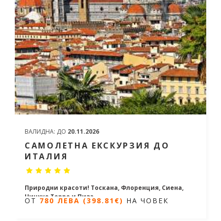
ВАЛИДНА:
ДО
20.11.2026
САМОЛЕТНА ЕКСКУРЗИЯ ДО
ИТАЛИЯ
Природни красоти! Тоскана, Флоренция, Сиена,
Чинкуе Терре и Пиза
ОТ
780 ЛЕВА (398.81€)
НА ЧОВЕК
4 нощувки/ 5 дни