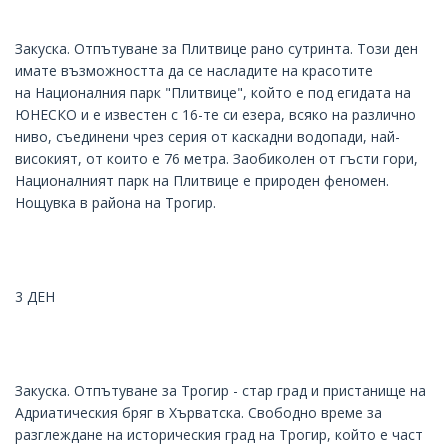
Закуска. Отпътуване за Плитвице рано сутринта. Този ден
имате възможността да се насладите на красотите
на Националния парк "Плитвице", който е под егидата на
ЮНЕСКО и е известен с 16-те си езера, всяко на различно
ниво, съединени чрез серия от каскадни водопади, най-
високият, от които е 76 метра. Заобиколен от гъсти гори,
Националният парк на Плитвице е природен феномен.
Нощувка в района на Трогир.
3 ДЕН
Закуска. Отпътуване за Трогир - стар град и пристанище на
Адриатическия бряг в Хърватска. Свободно време за
разглеждане на историческия град на Трогир, който е част