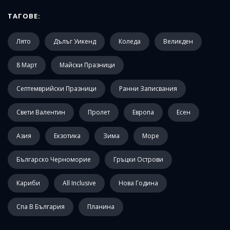
ТАГОВЕ:
Лято
Дълъг Уикенд
Коледа
Великден
8 Март
Майски Празници
Септемврийски Празници
Ранни Записвания
Свети Валентин
Пролет
Европа
Есен
Азия
Екзотика
Зима
Море
Българско Черноморие
Гръцки Острови
Кариби
All Inclusive
Нова Година
Спа В България
Планина