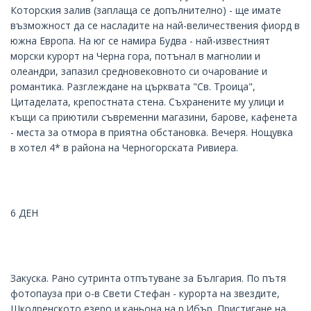
Которския залив (заплаща се допълнително) - ще имате
възможност да се насладите на най-величествения фиорд в
южна Европа. На юг се намира Будва - най-известният
морски курорт на Черна гора, потънал в магнолии и
олеандри, запазил средновековното си очарование и
романтика. Разглеждане на църквата "Св. Троица",
Цитаделата, крепостната стена. Съхранените му улици и
къщи са приютили съвременни магазини, барове, кафенета
- места за отмора в приятна обстановка. Вечеря. Нощувка
в хотел 4* в района на Черногорската Ривиера.
6 ДЕН
Закуска. Рано сутринта отпътуване за България. По пътя
фотопауза при о-в Свети Стефан - курорта на звездите,
Шкодренското езеро и каньона на р.Ибър. Пристигане на