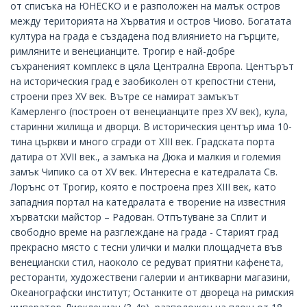
от списъка на ЮНЕСКО и е разположен на малък остров
между територията на Хърватия и остров Чиово. Богатата
култура на града е създадена под влиянието на гърците,
римляните и венецианците. Трогир е най-добре
съхраненият комплекс в цяла Централна Европа. Центърът
на историческия град е заобиколен от крепостни стени,
строени през XV век. Вътре се намират замъкът
Камерленго (построен от венецианците през XV век), кула,
старинни жилища и дворци. В историческия център има 10-
тина църкви и много сгради от XIII век. Градската порта
датира от XVII век., а замъка на Дюка и малкия и големия
замък Чипико са от XV век. Интересна е катедралата Св.
Лорънс от Трогир, която е построена през XIII век, като
западния портал на катедралата е творение на известния
хърватски майстор – Радован. Отпътуване за Сплит и
свободно време на разглеждане на града - Старият град
прекрасно място с тесни улички и малки площадчета във
венециански стил, наоколо се редуват приятни кафенета,
ресторанти, художествени галерии и антикварни магазини,
Океанографски институт; Останките от двореца на римския