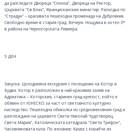
да разгледате Двореца “Спонза”, Двореца на Ректор,
Църквата “Св.Влах”, Францисканския манастир. Разходка по
“Страдун” – красивата пешеходна променада на Дубровник.
Свободно време в стария град. Вечеря. Нощувка в хотел 3*
в района на Черногорската Ривиера.
5 ДЕН
Закуска. Целодневна екскурзия с посещение на Котор и
Будва. Котор е разположен в най-красивия залив на
Адриатика – Которския, старинен град-крепост, който е
обявен от ЮНЕСКО за част от световното културно
наследство. Пешеходна обиколка из средновековния град и
разглеждане на църквите Свети Николай Чудотворец,
Света Мария”, Католическата катедрала "Свети Трифон",
Часовниковата кула. По желание: Круиз с корабче из