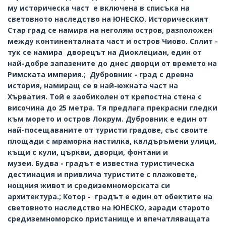
му историческа част е включена в списъка на
световното наследство на ЮНЕСКО. Историческият
Стар град се намира на неголям остров, разположен
между континенталната част и остров Чиово. Сплит -
тук се намира дворецът на Диоклециан, един от
най-добре запазените до днес дворци от времето на
Римската империя.; Дубровник - град с древна
история, намиращ се в най-южната част на
Хърватия. Той е заобиколен от крепостна стена с
височина до 25 метра. Тя предлага прекрасни гледки
към морето и остров Локрум. Дубровник е един от
най-посещаваните от туристи градове, със своите
площади с мраморна настилка, калдъръмени улици,
къщи с кули, църкви, дворци, фонтани и
музеи. Будва - градът е известна туристическа
дестинация и привлича туристите с плажовете,
нощния живот и средиземноморската си
архитектура.; Котор - градът е един от обектите на
световното наследство на ЮНЕСКО, заради старото
средиземноморско пристанище и впечатляващата