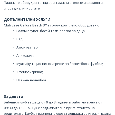
Плажът е оборудван с чадъри, плажни столове и шезлонги,
според наличностите.
ДОПЪЛНИТЕЛНИ УСЛУГИ
Club Esse Gallura Beach 3* е голям комплекс, оборудван с:
Голям плувен басейн с пързалка за деца;
Бар;
Амфитеатър;
Анимация;
Мултифункционално игрище за баскетбол и футбол;
2 тенис игриша;
Плажен волейбол.
За децата
Бебешки клуб за деца от 0 до 3 години и работно време от
09:30 до 18:30 ч. Тук е задължително присъствието на
родителите. Клубът разполага още с площадка за игра, игрална