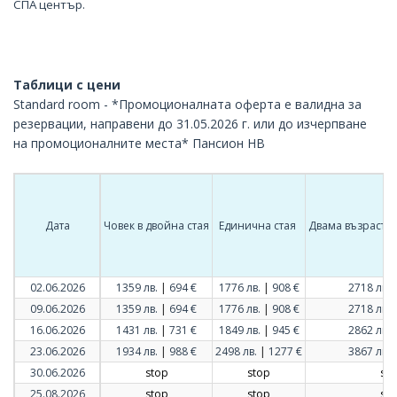
СПА център.
Таблици с цени
Standard room - *Промоционалната оферта е валидна за
резервации, направени до 31.05.2026 г. или до изчерпване
на промоционалните места* Пансион HB
Дата
Човек в двойна стая
Единична стая
Двама възрастни
|
|
02.06.2026
1359 лв.
694 €
1776 лв.
908 €
2718 лв.
|
|
09.06.2026
1359 лв.
694 €
1776 лв.
908 €
2718 лв.
|
|
16.06.2026
1431 лв.
731 €
1849 лв.
945 €
2862 лв.
|
|
23.06.2026
1934 лв.
988 €
2498 лв.
1277 €
3867 лв.
30.06.2026
stop
stop
sto
25.08.2026
stop
stop
sto