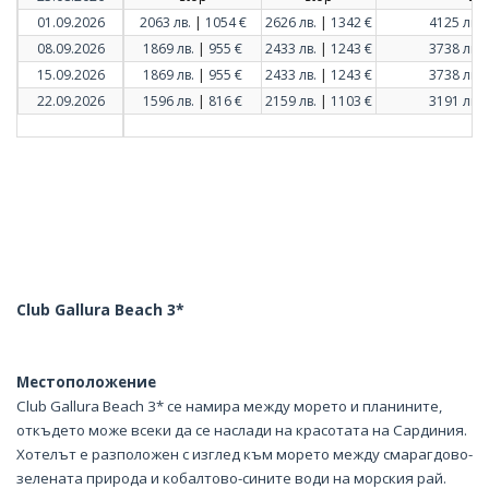
|
|
01.09.2026
2063 лв.
1054 €
2626 лв.
1342 €
4125 лв.
|
|
08.09.2026
1869 лв.
955 €
2433 лв.
1243 €
3738 лв.
|
|
15.09.2026
1869 лв.
955 €
2433 лв.
1243 €
3738 лв.
|
|
22.09.2026
1596 лв.
816 €
2159 лв.
1103 €
3191 лв.
Club Gallura Beach 3*
Местоположение
Club Gallura Beach 3* се намира между морето и планините,
откъдето може всеки да се наслади на красотата на Сардиния.
Хотелът е разположен с изглед към морето между смарагдово-
зелената природа и кобалтово-сините води на морския рай.