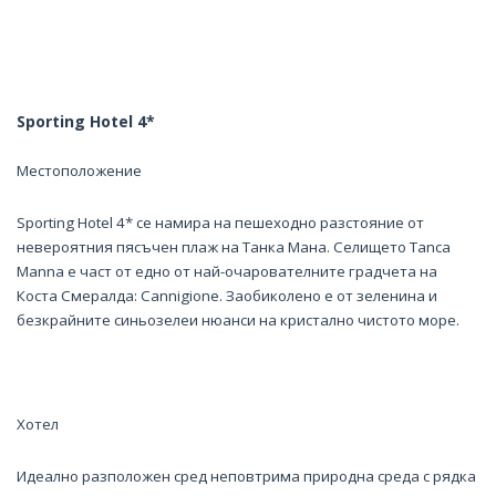
Sporting Hotel 4*
Местоположение
Sporting Hotel 4* се намира на пешеходно разстояние от
невероятния пясъчен плаж на Танка Мана. Селището Tanca
Manna е част от едно от най-очарователните градчета на
Коста Смералда: Cannigione. Заобиколено е от зеленина и
безкрайните синьозелеи нюанси на кристално чистото море.
Хотел
Идеално разположен сред неповтрима природна среда с рядка