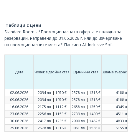
Таблици с цени
Standard Room - *Промоционалната оферта е валидна за
резервации, направени до 31.05.2026 г. или до изчерпване
на промоционалните места* Пансион All Inclusive Soft
Дата
Човек в двойна стая
Единична стая
Двама възрастни
|
|
02.06.2026
2094 лв.
1070 €
2578 лв.
1318 €
4188 лв.
|
|
09.06.2026
2094 лв.
1070 €
2578 лв.
1318 €
4188 лв.
|
|
16.06.2026
2175 лв.
1112 €
2658 лв.
1359 €
4349 лв.
|
|
23.06.2026
2256 лв.
1153 €
2739 лв.
1400 €
4511 лв.
|
|
30.06.2026
2417 лв.
1235 €
2900 лв.
1482 €
4833 лв.
|
|
25.08.2026
2578 лв.
1318 €
3061 лв.
1565 €
5155 лв.