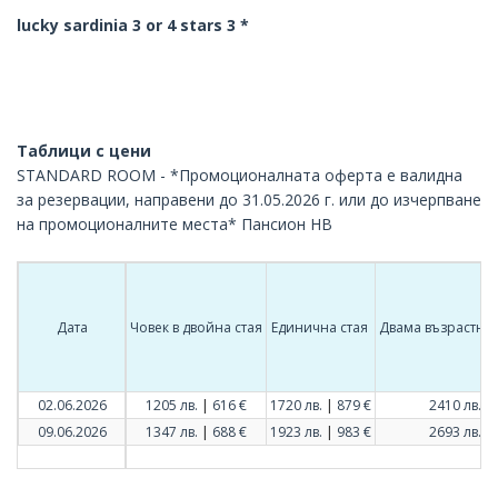
lucky sardinia 3 or 4 stars 3 *
Таблици с цени
STANDARD ROOM - *Промоционалната оферта е валидна
за резервации, направени до 31.05.2026 г. или до изчерпване
на промоционалните места* Пансион HB
Дата
Човек в двойна стая
Единична стая
Двама възрастни 
|
|
|
02.06.2026
1205 лв.
616 €
1720 лв.
879 €
2410 лв.
|
|
|
09.06.2026
1347 лв.
688 €
1923 лв.
983 €
2693 лв.