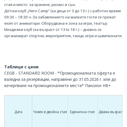
стая и място за хранене, релакс и сън.
Детски клуб „Hero Camp“ (за деца от 3 до 13 г.) с работно време
09:30 – 18:30 ч. За забавлението на малките гости се грижат
екип от аниматори. Оборудвана е зона за игри, театър.
Младежки клуб (за възраст от 13 to 18 г.) – дневно се
организират спортни, мероприятия, танци, игри и шампионати.
Таблици с цени
CEGB - STANDARD ROOM - *Промоционалната оферта е
валидна за резервации, направени до 31.05.2026 г. или до
изчерпване на промоционалните места* Пансион HB+
Дата
Човек в двойна стая
Единична стая
Двама възрастни