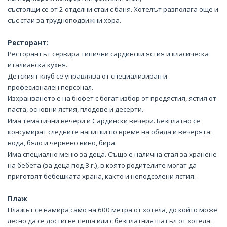
състоящи се от 2 отделни стаи с баня. Хотелът разполага още и
със стаи за трудноподвижни хора.
Ресторант:
Ресторантът сервира типични сардински ястия и класическа
италианска кухня.
Детският клуб се управлява от специализиран и
професионален персонал.
Изхранването е на бюфет с богат избор от предястия, ястия от
паста, основни ястия, плодове и десерти.
Има тематични вечери и Сардински вечери. Безплатно се
консумират следните напитки по време на обяда и вечерята:
вода, бяло и червено вино, бира.
Има специално меню за деца. Също е налична стая за хранене
на бебета (за деца под 3 г.), в която родителите могат да
приготвят бебешката храна, както и неподсолени ястия.
Плаж
Плажът се намира само на 600 метра от хотела, до който може
лесно да се достигне пеша или с безплатния шатъл от хотела.