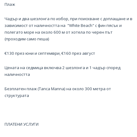
Плаж
Чадър и два шезлонга по избор, при поискване с доплащане и в
зависимост от наличността на "White Beach" с фин пясък и
полегато море на около 600 м от хотела по черен път
(проходим само пеша)
€130 през юни и септември, €160 през август
Цената на седмица включва 2 шезлонга и 1 чадър според
наличността
Безплатен плаж (Tanca Manna) на около 300 метра от
структурата
ПЛАТЕНИ УСЛУГИ