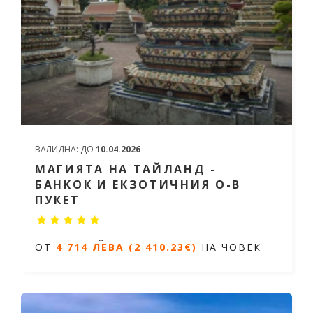
ВАЛИДНА:
ДО
10.04.2026
МАГИЯТА НА ТАЙЛАНД -
БАНКОК И ЕКЗОТИЧНИЯ О-В
ПУКЕТ
Екзотичен Тайланд - Банкок и Старите столици +
ОТ
4 714 ЛЕВА (2 410.23€)
НА ЧОВЕК
почивка на о-в Пукет
12
нощувки/ 15 дни
Дати от 14.11.2026 до 03.03.2027