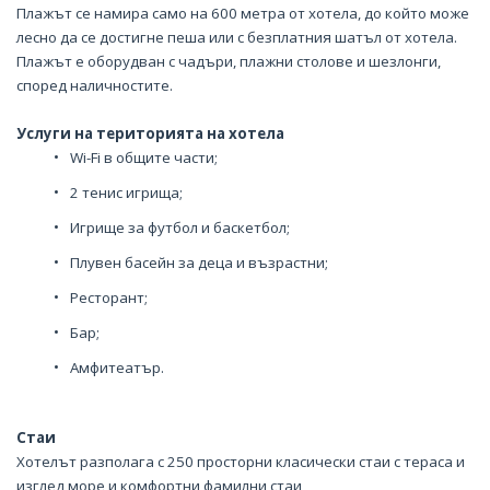
Плажът се намира само на 600 метра от хотела, до който може
лесно да се достигне пеша или с безплатния шатъл от хотела.
Плажът е оборудван с чадъри, плажни столове и шезлонги,
според наличностите.
Услуги на територията на хотела
Wi-Fi в общите части;
2 тенис игрища;
Игрище за футбол и баскетбол;
Плувен басейн за деца и възрастни;
Ресторант;
Бар;
Амфитеатър.
Стаи
Хотелът разполага с 250 просторни класически стаи с тераса и
изглед море и комфортни фамилни стаи,