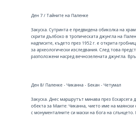
Ден 7 / Тайните на Паленке
Закуска. Сутринта е предвидена обиколка на хра
скрити дълбоко в тропическата джунгла на Пале
надписите, където през 1952 г. е открита гробн
за археологически изследвания. След това предст
разположени насред вечнозелената джунгла. Връ
Ден 8/ Паленке - Чиканна - Бекан - Четумал
Закуска. Днес маршрутът минава през Ескарсега 
обекта за Маите: Чиканна, чието име на маянски 
с монументалните си маски на бога на слънцето.