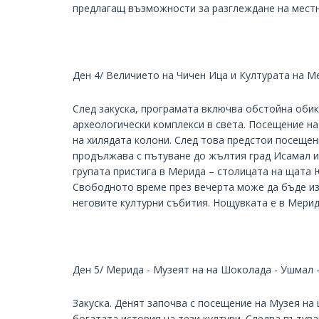
предлагащ възможности за разглеждане на мест
Ден 4/ Величието на Чичен Ица и Културата на М
След закуска, програмата включва обстойна обик
археологически комплекси в света. Посещение на
на хилядата колони. След това предстои посещени
продължава с пътуване до жълтия град Исамал и
групата пристига в Мерида – столицата на щата 
Свободното време през вечерта може да бъде из
неговите културни събития. Нощувката е в Мерид
Ден 5/ Мерида - Музеят на на Шоколада - Ушмал 
Закуска. Денят започва с посещение на Музея н
богатата история на тези култури. Следва пътув