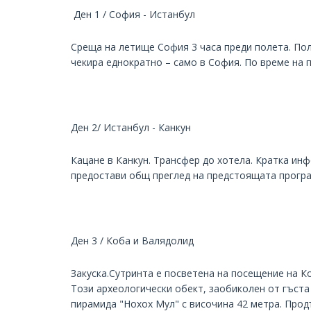
Ден 1 / София - Истанбул
Среща на летище София 3 часа преди полета. Пол
чекира еднократно – само в София. По време на 
Ден 2/ Истанбул - Канкун
Кацане в Канкун. Трансфер до хотела. Кратка ин
предостави общ преглед на предстоящата програ
Ден 3 / Коба и Валядолид
Закуска.Сутринта е посветена на посещение на К
Този археологически обект, заобиколен от гъста
пирамида "Нохох Мул" с височина 42 метра. Про