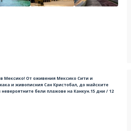
в Мексико! От оживения Мексико Сити и
хака и живописния Сан Кристобал, до майските
 невероятните бели плажове на Канкун.15 дни / 12