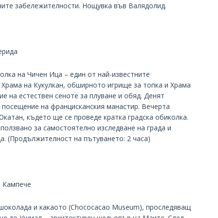
ните забележителности. Нощувка във Валядолид.
ерида
олка на Чичен Ица – един от най-известните
 Храма на Кукулкан, обширното игрище за топка и Храма
е на естествен сеноте за плуване и обяд. Денят
 посещение на францисканския манастир. Вечерта
Юкатан, където ще се проведе кратка градска обиколка.
ползвано за самостоятелно изследване на града и
а. (Продължителност на пътуването: 2 часа)
- Кампече
а шоколада и какаото (Chococacao Museum), проследяващ
ане до Ушмал – архитектурен шедьовър на Маите. След