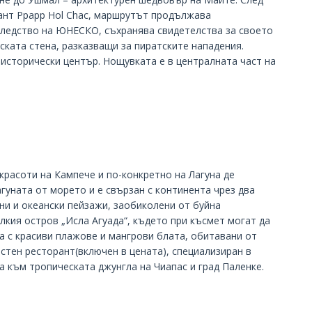
рант Ppapp Hol Chac, маршрутът продължава
аследство на ЮНЕСКО, съхранява свидетелства за своето
ската стена, разказващи за пиратските нападения.
исторически център. Нощувката е в централната част на
красоти на Кампече и по-конкретно на Лагуна де
гуната от морето и е свързан с континента чрез два
ни и океански пейзажи, заобиколени от буйна
лкия остров „Исла Агуада“, където при късмет могат да
а с красиви плажове и мангрови блата, обитавани от
стен ресторант(включен в цената), специализиран в
ва към тропическата джунгла на Чиапас и град Паленке.