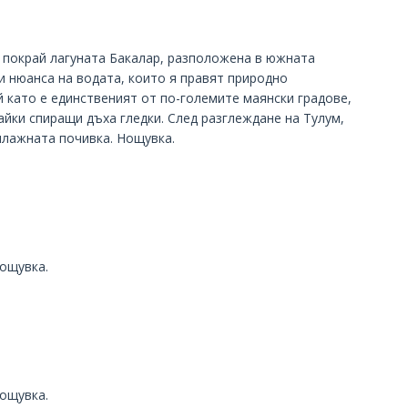
 покрай лагуната Бакалар, разположена в южната
и нюанса на водата, които я правят природно
й като е единственият от по-големите маянски градове,
йки спиращи дъха гледки. След разглеждане на Тулум,
плажната почивка. Нощувка.
Нощувка.
Нощувка.