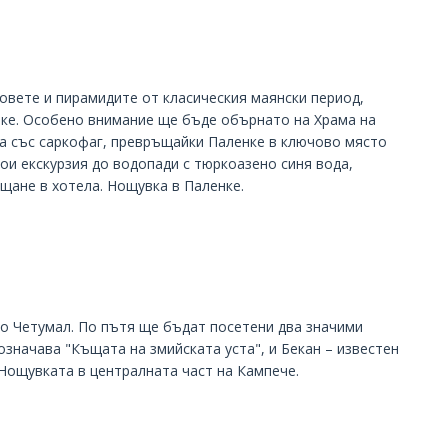
мовете и пирамидите от класическия маянски период,
нке. Особено внимание ще бъде обърнато на Храма на
ица със саркофаг, превръщайки Паленке в ключово място
ои екскурзия до водопади с тюркоазено синя вода,
щане в хотела. Нощувка в Паленке.
до Четумал. По пътя ще бъдат посетени два значими
означава "Къщата на змийската уста", и Бекан – известен
 Нощувката в централната част на Кампече.