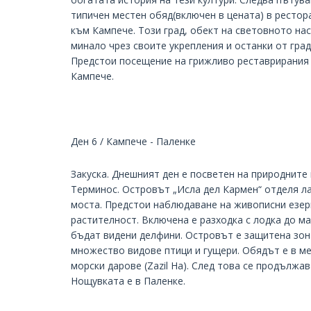
типичен местен обяд(включен в цената) в ресто
към Кампече. Този град, обект на световното н
минало чрез своите укрепления и останки от град
Предстои посещение на грижливо реставрирания 
Кампече.
Ден 6 / Кампече - Паленке
Закуска. Днешният ден е посветен на природните 
Терминос. Островът „Исла дел Кармен“ отделя ла
моста. Предстои наблюдаване на живописни езер
растителност. Включена е разходка с лодка до ма
бъдат видени делфини. Островът е защитена зон
множество видове птици и гущери. Обядът е в ме
морски дарове (Zazil Ha). След това се продължа
Нощувката е в Паленке.