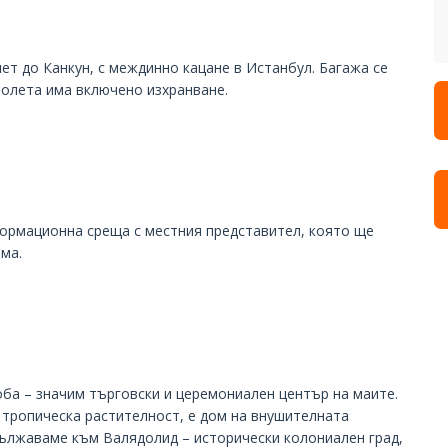
ет до Канкун, с междинно кацане в Истанбул. Багажа се
полета има включено изхранване.
формационна среща с местния представител, която ще
ма.
оба – значим търговски и церемониален център на маите.
 тропическа растителност, е дом на внушителната
дължаваме към Валядолид – исторически колониален град,