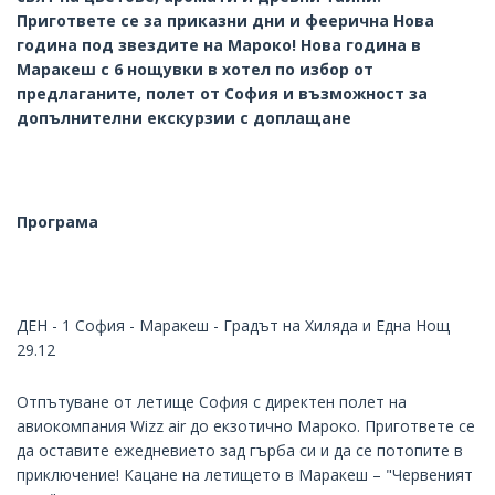
Пригответе се за приказни дни и феерична Нова
година под звездите на Мароко! Нова година в
Маракеш с 6 нощувки в хотел по избор от
предлаганите, полет от София и възможност за
допълнителни екскурзии с доплащане
Програма
ДЕН - 1 София - Маракеш - Градът на Хиляда и Една Нощ
29.12
Отпътуване от летище София с директен полет на
авиокомпания Wizz air до екзотично Мароко. Пригответе се
да оставите ежедневието зад гърба си и да се потопите в
приключение! Кацане на летището в Маракеш – "Червеният