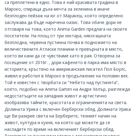
са преплетени в едно. Това е най-красивата градина в
Мароко, спираща дъха мечта за зеленина в иначе
безплоден пейзаж на юг от Маракеш, която определено
заслужава да бъде наречена оазис. Това обаче дори не
отговаря на това, което Anima Garden предлага на своите
посетители. На площ от три хектара, някогашната
безплодна, червена пустинна почва в подножието на
величествените Атласки планини е превърната в място,
което ви кани да се чувстваме като в рая. Отворена за
посещение от 2016г. , дори кафенето в парка има място в
историята, кръстено на американския писател Пол Боулс,
живял и работил в Мароко в продължение на половин век.
Той е известен с творбата си "Небето над пустинята“,
която, подобно на Anima Garten на Андре Хелър, разглежда
недостатъците на западния живот и артистично
изобразява тайните, красотата и ограниченията на света.
Долината Урика с включен берберски обяд. Долината Урика
ще Ви разкрие света на Берберите, техният начин на
живот, култура и кухня, на която ще можете да се
насладите по време на включеният берберски обяд.
Разкриват се панорамни гледки с терасовидни градини,