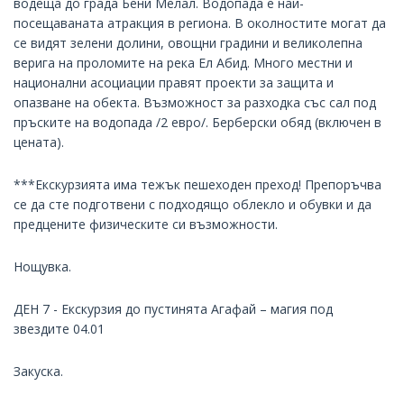
водеща до града Бени Мелал. Водопада е най-
посещаваната атракция в региона. В околностите могат да
се видят зелени долини, овощни градини и великолепна
верига на проломите на река Ел Абид. Много местни и
национални асоциации правят проекти за защита и
опазване на обекта. Възможност за разходка със сал под
пръските на водопада /2 евро/. Берберски обяд (включен в
цената).
***Eкскурзията има тежък пешеходен преход! Препоръчва
се да сте подготвени с подходящо облекло и обувки и да
предцените физическите си възможности.
Нощувка.
ДЕН 7 - Екскурзия до пустинята Агафай – магия под
звездите 04.01
Закуска.