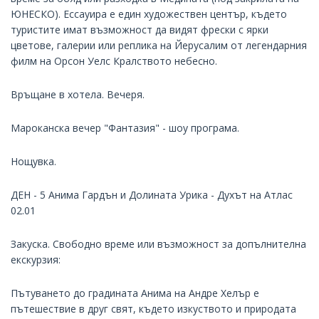
ЮНЕСКО). Ессауира е един художествен център, където
туристите имат възможност да видят фрески с ярки
цветове, галерии или реплика на Йерусалим от легендарния
филм на Орсон Уелс Кралството небесно.
Връщане в хотела. Вечеря.
Мароканска вечер "Фантазия" - шоу програма.
Нощувка.
ДЕН - 5 Анима Гардън и Долината Урика - Духът на Атлас
02.01
Закуска. Свободно време или възможност за допълнителнa
екскурзия:
Пътуването до градината Анима на Андре Хелър е
пътешествие в друг свят, където изкуството и природата