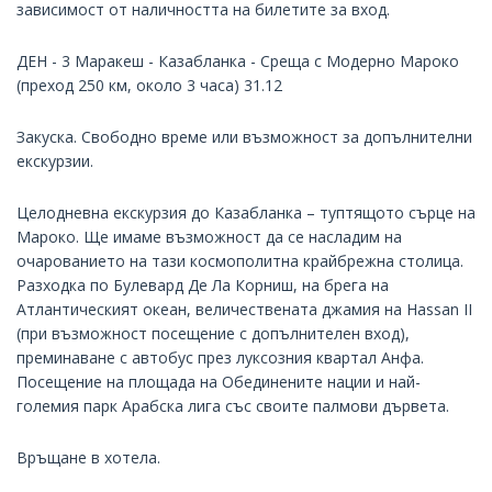
зависимост от наличността на билетите за вход.
ДЕН - 3 Маракеш - Казабланка - Среща с Модерно Мароко
(преход 250 км, около 3 часа) 31.12
Закуска. Свободно време или възможност за допълнителни
екскурзии.
Целодневна екскурзия до Казабланка – туптящото сърце на
Мароко. Ще имаме възможност да се насладим на
очарованието на тази космополитна крайбрежна столица.
Разходка по Булевард Де Ла Корниш, на брега на
Атлантическият океан, величествената джамия на Hassan II
(при възможност посещение с допълнителен вход),
преминаване с автобус през луксозния квартал Анфа.
Посещение на площада на Обединените нации и най-
големия парк Арабска лига със своите палмови дървета.
Връщане в хотела.