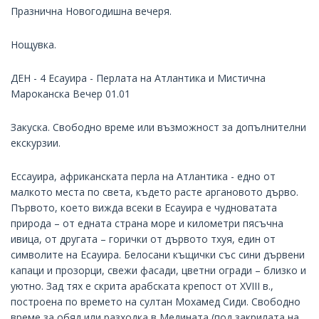
Празнична Новогодишна вечеря.
Нощувка.
ДЕН - 4 Есауира - Перлата на Атлантика и Мистична
Мароканска Вечер 01.01
Закуска. Свободно време или възможност за допълнителни
екскурзии.
Ессауира, африканската перла на Атлантика - едно от
малкото места по света, където расте аргановото дърво.
Първото, което вижда всеки в Есауира е чудноватата
природа – от едната страна море и километри пясъчна
ивица, от другата – горички от дървото тхуя, един от
символите на Есауира. Белосани къщички със сини дървени
капаци и прозорци, свежи фасади, цветни огради – близко и
уютно. Зад тях е скрита арабската крепост от XVIII в.,
построена по времето на султан Мохамед Сиди. Свободно
време за обяд или разходка в Медината (под закрилата на