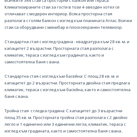
Всичките 344 стаи са просторни с балкон или тераса.
Климатизираните стаи за гости в този 4-звезден хотел се
отличават с модерен интериор. Всяка просторна стая
разполага с голям балкон с изглед към планината Атлас. Всички
стаи са оборудвани с минибар и плоскоекранен телевизор.
Стандартна стая с изглед градина - квадратура към 28 кв. м. и
капацитет 2 възрастни. Просторната стая разполага с
климатик, тераса с изглед към градината, както и
самостоятелна баня с вана.
Стандартна стая с изглед към басейна: С площ 28 кв. м. и
капацитет до 2 възрастни. Просторната двойна стая предлага
климатик, тераса с изглед към басейна, както и самостоятелна
баня с вана.
Тройна стая с гледка градина: С капацитет до 3 възрастни
площ 35 кв. м. Просторната тройна стая разполага с 2 двойно
легло и 1 единично или 3 единични легла, климатик, тераса с
изглед към градината, както и самостоятелна баня с вана..