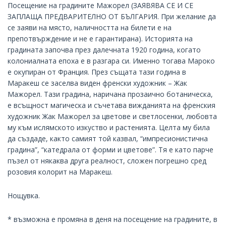
Посещение на градините Мажорел (ЗАЯВЯВА СЕ И СЕ
ЗАПЛАЩА ПРЕДВАРИТЕЛНО ОТ БЪЛГАРИЯ. При желание да
се заяви на място, наличността на билети е на
препотвърждение и не е гарантирана). Историята на
градината започва през далечната 1920 година, когато
колониалната епоха е в разгара си. Именно тогава Мароко
е окупиран от Франция. През същата тази година в
Маракеш се заселва виден френски художник – Жак
Мажорел. Тази градина, наричана прозаично ботаническа,
е всъщност магическа и съчетава вижданията на френския
художник Жак Мажорел за цветове и светлосенки, любовта
му към ислямското изкуство и растенията. Целта му била
да създаде, както самият той казвал, “импресионистична
градина”, “катедрала от форми и цветове”. Тя е като парче
пъзел от някаква друга реалност, сложен погрешно сред
розовия колорит на Маракеш.
Нощувка.
* възможна е промяна в деня на посещение на градините, в