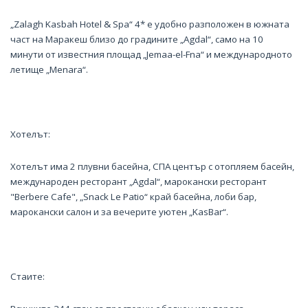
„Zalagh Kasbah Hotel & Spa“ 4* е удобно разположен в южната
част на Маракеш близо до градините „Agdal“, само на 10
минути от известния площад „Jemaa-el-Fna“ и международното
летище „Menara“.
Хотелът:
Хотелът има 2 плувни басейна, СПА център с отопляем басейн,
международен ресторант „Agdal“, марокански ресторант
"Berbere Cafe", „Snack Le Patio“ край басейна, лоби бар,
марокански салон и за вечерите уютен „KasBar“.
Стаите: