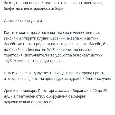
безглутенови опции. Закуската включва континентални,
бюфетни и вегетариански избори.
Допълнителни услуги
Гостите могат да се насладят на спа и уелнес център,
закрити и открити плувни басейни, аквапарк и детски
басейн. Хотелът предлага целогодишен открит басейн, бар
до басейна и безплатен Wi-Fi интернет на цялата
територия. Допълнителните удобства включват детски
клуб, фамилни стаи и рум сървиз.
СПА и Уелнес: Андалуският СПА център осигурява приятна
атмосфера с цялостни процедури за здраве и благополучие.
Срещи и семинари: Просторна зала, побираща от 10 до 20
души в театрален стил, оборудвана с модерни
аудиовизуални съоръжения.