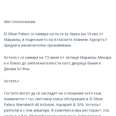
Местоположение
El Olivar Palace се намира на пътя за Урика (на 10 км) от
Маракеш, в подножието на Атласките планини. Курортът
предлага изключително преживяване.
Хотелът се намира на 7.5 мили от летище Маракеш-Менара
и е близо до забележителности като двореца Бахия и
Джема Ел Фна.
Хотелът
Гостите могат да се насладят на отношение като към
знаменитост със световна класа обслужване в El Olivar
Palace Marrakech All Inclusive, Aquapark & SPA. Хотелът
разполага с нов аквапарк. В комплекса има ресторант, спа
център и бар. Многофункционални зони, включително