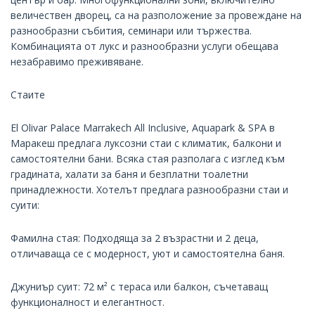
величествен дворец, са на разположение за провеждане на
разнообразни събития, семинари или тържества.
Комбинацията от лукс и разнообразни услуги обещава
незабравимо преживяване.
Стаите
El Olivar Palace Marrakech All Inclusive, Aquapark & SPA в
Маракеш предлага луксозни стаи с климатик, балкони и
самостоятелни бани. Всяка стая разполага с изглед към
градината, халати за баня и безплатни тоалетни
принадлежности. Хотелът предлага разнообразни стаи и
суити:
Фамилна стая: Подходяща за 2 възрастни и 2 деца,
отличаваща се с модерност, уют и самостоятелна баня.
Джуниър суит: 72 м² с тераса или балкон, съчетаващ
функционалност и елегантност.