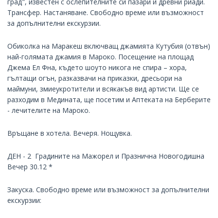
град", известен с ослепителните си пазари и древни риади.
Трансфер. Настаняване. Свободно време или възможност
за допълнителни екскурзии.
Обиколка на Маракеш включващ джамията Кутубия (отвън)
най-голямата джамия в Мароко. Посещение на площад
Джема Ел Фна, където шоуто никога не спира – хора,
гълтащи огън, разказвачи на приказки, дресьори на
маймуни, змиеукротители и всякакъв вид артисти. Ще се
разходим в Медината, ще посетим и Аптеката на Берберите
- лечителите на Мароко.
Връщане в хотела. Вечеря. Нощувка.
ДЕН - 2 Градините на Мажорел и Празнична Новогодишна
Вечер 30.12 *
Закуска. Свободно време или възможност за допълнителни
екскурзии: