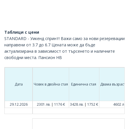
Таблици с цени
STANDARD - Уикенд спринт! Важи само за нови резеревации
направени от 3.7 до 6.7 Цената може да бъде
актуализирана в зависимост от търсенето и наличните
свободни места. Пансион HB
Дата
Човек в двойна стая
Единична стая
Двама възрастни
|
|
29.12.2026
2301 лв.
1176 €
3428 лв.
1752 €
4602 лв.