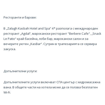
Ресторанти и барове:
В „Zalagh Kasbah Hotel and Spa” 4* разполага с международен
ресторант „Agdal“, марокански ресторант "Berbere Cafe", „Snack
Le Patio“ край басейна, лоби бар, марокански салон и за
вечерите уютен „KasBar“. Сутрин в трапезарията се сервира
закуска.
Допълнителни услуги:
Допълнителните услуги включват СПА център с хидромасажна
вана. В общите части на хотела може да се ползва безплатен
Wi-Fi.