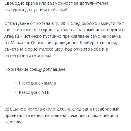
Свободно време или възможност за допълнителнa
екскурзия до пустинята Агафай.
Отпътуване от хотела в 16:00 ч. След около 50 минути път
ще се потопите в суровата красота на каменистите дюни на
Агафай – истинско пустинно преживяване само на крачка
от Маракеш. Очаква ви традиционна берберска вечеря,
съчетана с ориенталско шоу, под открито небе и в
автентична атмосфера.
По желание срещу доплащане:
Разходка с камила
Разходка с АТВ
Връщане в хотела около 23:00 ч. след една незабравима
ориенталска вечер, изпълнена с емоции, приключения и
екзотика.