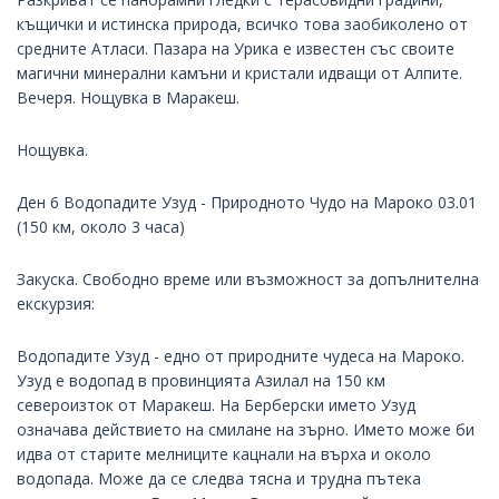
къщички и истинска природа, всичко това заобиколено от
средните Атласи. Пазара на Урика е известен със своите
магични минерални камъни и кристали идващи от Алпите.
Вечеря. Нощувка в Маракеш.
Нощувка.
Ден 6 Водопадите Узуд - Природното Чудо на Мароко 03.01
(150 км, около 3 часа)
Закуска. Свободно време или възможност за допълнителнa
екскурзия:
Водопадите Узуд - едно от природните чудеса на Мароко.
Узуд е водопад в провинцията Азилал на 150 км
североизток от Маракеш. На Берберски името Узуд
означава действието на смилане на зърно. Името може би
идва от старите мелниците кацнали на върха и около
водопада. Може да се следва тясна и трудна пътека