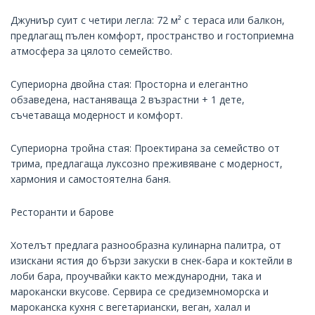
Джуниър суит с четири легла: 72 м² с тераса или балкон,
предлагащ пълен комфорт, пространство и гостоприемна
атмосфера за цялото семейство.
Супериорна двойна стая: Просторна и елегантно
обзаведена, настаняваща 2 възрастни + 1 дете,
съчетаваща модерност и комфорт.
Супериорна тройна стая: Проектирана за семейство от
трима, предлагаща луксозно преживяване с модерност,
хармония и самостоятелна баня.
Ресторанти и барове
Хотелът предлага разнообразна кулинарна палитра, от
изискани ястия до бързи закуски в снек-бара и коктейли в
лоби бара, проучвайки както международни, така и
марокански вкусове. Сервира се средиземноморска и
мароканска кухня с вегетариански, веган, халал и