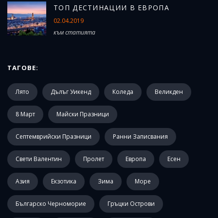
ТОП ДЕСТИНАЦИИ В ЕВРОПА
02.04.2019
към статията
ТАГОВЕ:
Лято
Дълъг Уикенд
Коледа
Великден
8 Март
Майски Празници
Септемврийски Празници
Ранни Записвания
Свети Валентин
Пролет
Европа
Есен
Азия
Екзотика
Зима
Море
Българско Черноморие
Гръцки Острови