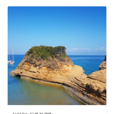
ОТ
624 ЛЕВА (319.05€)
НА ЧОВЕК
ВАЛИДНА:
ДО
01.11.2026