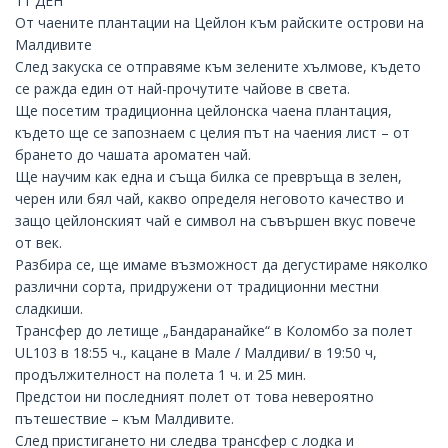
11 ДЕН
От чаените плантации на Цейлон към райските острови на
Малдивите
След закуска се отправяме към зелените хълмове, където
се ражда един от най-прочутите чайове в света.
Ще посетим традиционна цейлонска чаена плантация,
където ще се запознаем с целия път на чаения лист – от
брането до чашата ароматен чай.
Ще научим как една и съща билка се превръща в зелен,
черен или бял чай, какво определя неговото качество и
защо цейлонският чай е символ на съвършен вкус повече
от век.
Разбира се, ще имаме възможност да дегустираме няколко
различни сорта, придружени от традиционни местни
сладкиши.
Трансфер до летище „Бандаранайке“ в Коломбо за полет
UL103 в 18:55 ч., кацане в
Мале
/ Малдиви/ в 19:50 ч,
продължителност на полета 1 ч. и 25 мин.
Предстои ни последният полет от това невероятно
пътешествие – към Малдивите.
След пристигането ни следва трансфер с лодка и