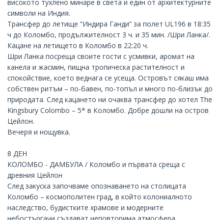
високото тухлено минаре в света и един от архитектурните
символи на Индия.
Трансфер до летище “Индира Ганди” за полет UL196 в 18:35
ч до
Коломбо
, продължителност 3 ч. и 35 мин. /
Шри Ланка
/.
Кацане на летището в Коломбо в 22:20 ч.
Шри Ланка посреща своите гости с усмивки, аромат на
канела и жасмин, пищна тропическа растителност и
спокойствие, което веднага се усеща. Островът сякаш има
собствен ритъм – по-бавен, по-топъл и много по-близък до
природата. След кацането ни очаква трансфер до хотел
The
Kingsbury Colombo – 5*
в Коломбо. Добре дошли на остров
Цейлон.
Вечеря и нощувка.
8 ДЕН
КОЛОМБО - ДАМБУЛА / Коломбо и първата среща с
древния Цейлон
След закуска започваме опознаването на столицата
Коломбо – космополитен град, в който колониалното
наследство, будистките храмове и модерните
небостъргачи създават неповторима атмосфера.