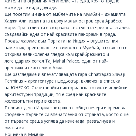
жители на огромния мегаполис – гледка, която трудно
може да се види другаде.
Ще посетим и една от емблемите на Мумбай – джамията
Хаджи Али, издигната върху малък остров сред Арабско
море. При отлив тя е свързана със сушата чрез дълга алея,
създавайки една от най-красивите панорами в града.
Продължаваме към Портата на Индия – внушителния
паметник, превърнал се в символ на Мумбай, откъдето се
открива великолепна гледка към крайбрежието и
легендарния хотел Taj Mahal Palace, един от най-
престижните хотели в Азия.
Ще разгледаме и впечатляващата гара Chhatrapati Shivaji
Terminus – архитектурен шедьовър, включен в списъка
на
ЮНЕСКО
. Съчетавайки викторианска готика и индийски
архитектурни традиции, тя е сред най-красивите
железопътни гари в света.
Първият ден в Индия завършва с обща вечеря и време да
споделим първите си впечатления от страната, която още
от първата среща успява да изненада, развълнува и
омагьоса.
Нощувка в Мумбай.