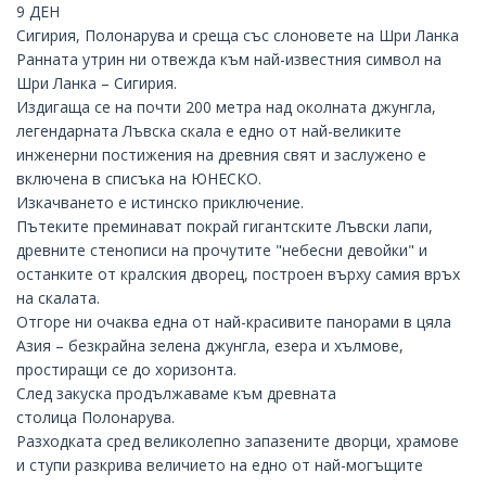
9 ДЕН
Сигирия, Полонарува и среща със слоновете на Шри Ланка
Ранната утрин ни отвежда към най-известния символ на
Шри Ланка –
Сигирия
.
Издигаща се на почти 200 метра над околната джунгла,
легендарната Лъвска скала е едно от най-великите
инженерни постижения на древния свят и заслужено е
включена в списъка на ЮНЕСКО.
Изкачването е истинско приключение.
Пътеките преминават покрай гигантските Лъвски лапи,
древните стенописи на прочутите "небесни девойки" и
останките от кралския дворец, построен върху самия връх
на скалата.
Отгоре ни очаква една от най-красивите панорами в цяла
Азия – безкрайна зелена джунгла, езера и хълмове,
простиращи се до хоризонта.
След закуска продължаваме към древната
столица
Полонарува
.
Разходката сред великолепно запазените дворци, храмове
и ступи разкрива величието на едно от най-могъщите