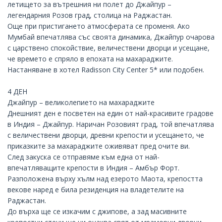
летището за вътрешния ни полет до
Джайпур
–
легендарния Розов град, столица на Раджастан.
Още при пристигането атмосферата се променя. Ако
Мумбай впечатлява със своята динамика, Джайпур очарова
с царствено спокойствие, величествени дворци и усещане,
че времето е спряло в епохата на махараджите.
Настаняване в хотел
Radisson City Center 5*
или подобен.
4 ДЕН
Джайпур – великолепието на махараджите
Днешният ден е посветен на един от най-красивите градове
в Индия – Джайпур. Наричан Розовият град, той впечатлява
с величествени дворци, древни крепости и усещането, че
приказките за махараджите оживяват пред очите ви.
След закуска се отправяме към една от най-
впечатляващите крепости в Индия –
Амбър Форт
.
Разположена върху хълм над езерото Маота, крепостта
векове наред е била резиденция на владетелите на
Раджастан.
До върха ще се изкачим с джипове, а зад масивните