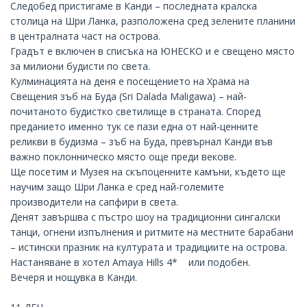
Следобед пристигаме в Канди – последната кралска
столица на Шри Ланка, разположена сред зелените планини
в централната част на острова.
Градът е включен в списъка на ЮНЕСКО и е свещено място
за милиони будисти по света.
Кулминацията на деня е посещението на Храма на
Свещения зъб на Буда (Sri Dalada Maligawa) – най-
почитаното будистко светилище в страната. Според
преданието именно тук се пази една от най-ценните
реликви в будизма – зъб на Буда, превърнал Канди във
важно поклонническо място още преди векове.
Ще посетим и Музея на скъпоценните камъни, където ще
научим защо Шри Ланка е сред най-големите
производители на сапфири в света.
Денят завършва с пъстро шоу на традиционни сингалски
танци, огнени изпълнения и ритмите на местните барабани
– истински празник на културата и традициите на острова.
Настаняване в хотел
Amaya Hills 4*
или подобен.
Вечеря и нощувка в Канди.