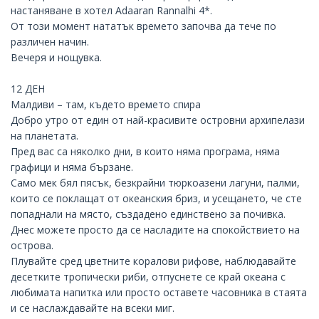
настаняване в хотел
Adaaran Rannalhi 4*
.
От този момент нататък времето започва да тече по
различен начин.
Вечеря и нощувка.
12 ДЕН
Малдиви – там, където времето спира
Добро утро от един от най-красивите островни архипелази
на планетата.
Пред вас са няколко дни, в които няма програма, няма
графици и няма бързане.
Само мек бял пясък, безкрайни тюркоазени лагуни, палми,
които се поклащат от океанския бриз, и усещането, че сте
попаднали на място, създадено единствено за почивка.
Днес можете просто да се насладите на спокойствието на
острова.
Плувайте сред цветните коралови рифове, наблюдавайте
десетките тропически риби, отпуснете се край океана с
любимата напитка или просто оставете часовника в стаята
и се наслаждавайте на всеки миг.