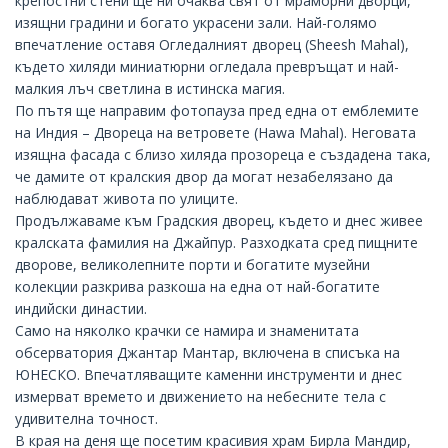
крепостни стени ще ни очаква свят от мраморни дворци,
изящни градини и богато украсени зали. Най-голямо
впечатление оставя Огледалният дворец (Sheesh Mahal),
където хиляди миниатюрни огледала превръщат и най-
малкия лъч светлина в истинска магия.
По пътя ще направим фотопауза пред една от емблемите
на Индия – Двореца на ветровете (Hawa Mahal). Неговата
изящна фасада с близо хиляда прозореца е създадена така,
че дамите от кралския двор да могат незабелязано да
наблюдават живота по улиците.
Продължаваме към Градския дворец, където и днес живее
кралската фамилия на Джайпур. Разходката сред пищните
дворове, великолепните порти и богатите музейни
колекции разкрива разкоша на една от най-богатите
индийски династии.
Само на няколко крачки се намира и знаменитата
обсерватория
Джантар Мантар
, включена в списъка на
ЮНЕСКО. Впечатляващите каменни инструменти и днес
измерват времето и движението на небесните тела с
удивителна точност.
В края на деня ще посетим красивия храм
Бирла Мандир
,