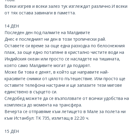
Всеки изгрев и всеки залез тук изглеждат различно.И всеки
от тях остава завинаги в паметта.
14 ДЕН
Последен ден под палмите на Малдивите
Днес е последният ни ден в този тропически рай.
Оставете си време за още една разходка по белоснежния
плаж, за още едно потапяне в кристално чистите води на
Индийския океан или просто се насладете на тишината,
която само Малдивите могат да подарят.
Може би това е денят, в който ще направите най-
красивите снимки от цялото пътешествие. Или просто ще
оставите телефона настрани и ще запазите тези мигове
единствено в сърцето си.
Следобед можете да се възползвате от всички удобства на
комплекса до момента на трансфера.
Вечерта се отправяме към летището в Мале за полета ни
към Истанбул: TK 735, излитащ в 22:20 ч.
15 ДЕН