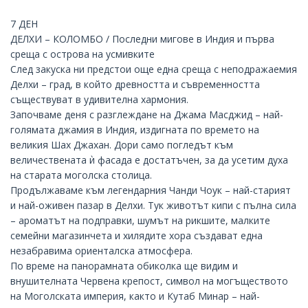
7 ДЕН
ДЕЛХИ – КОЛОМБО / Последни мигове в Индия и първа
среща с острова на усмивките
След закуска ни предстои още една среща с неподражаемия
Делхи – град, в който древността и съвременността
съществуват в удивителна хармония.
Започваме деня с разглеждане на Джама Масджид – най-
голямата джамия в Индия, издигната по времето на
великия Шах Джахан. Дори само погледът към
величествената ѝ фасада е достатъчен, за да усетим духа
на старата моголска столица.
Продължаваме към легендарния Чанди Чоук – най-старият
и най-оживен пазар в Делхи. Тук животът кипи с пълна сила
– ароматът на подправки, шумът на рикшите, малките
семейни магазинчета и хилядите хора създават една
незабравима ориенталска атмосфера.
По време на панорамната обиколка ще видим и
внушителната Червена крепост, символ на могъществото
на Моголската империя, както и
Кутаб Минар
– най-