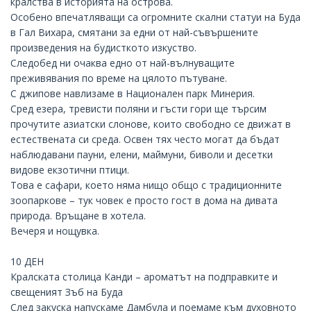
кралства в историята на острова.
Особено впечатляващи са огромните скални статуи на Буда
в Гал Вихара, смятани за едни от най-съвършените
произведения на будисткото изкуство.
Следобед ни очаква едно от най-вълнуващите
преживявания по време на цялото пътуване.
С джипове навлизаме в Национален парк Минерия.
Сред езера, тревисти поляни и гъсти гори ще търсим
прочутите азиатски слонове, които свободно се движат в
естествената си среда. Освен тях често могат да бъдат
наблюдавани пауни, елени, маймуни, биволи и десетки
видове екзотични птици.
Това е сафари, което няма нищо общо с традиционните
зоопаркове – тук човек е просто гост в дома на дивата
природа. Връщане в хотела.
Вечеря и нощувка.
10 ДЕН
Кралската столица Канди – ароматът на подправките и
свещеният Зъб на Буда
След закуска напускаме Дамбула и поемаме към духовното