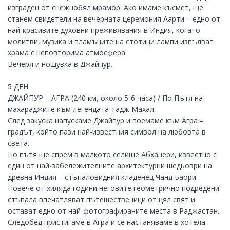
изграден от снежнобял мрамор. Ако имаме късмет, ще
станем свидетели на вечерната церемония Аарти – едно от
най-красивите духовни преживявания в Индия, когато
молитви, музика и пламъците на стотици лампи изпълват
храма с неповторима атмосфера.
Вечеря и нощувка в Джайпур.
5 ДЕН
ДЖАЙПУР – АГРА (240 км, около 5-6 часа) / По Пътя на
махараджите към легендата Тадж Махал
След закуска напускаме Джайпур и поемаме към
Агра
–
градът, който пази най-известния символ на любовта в
света.
По пътя ще спрем в малкото селище Абханери, известно с
един от най-забележителните архитектурни шедьоври на
древна Индия – стъпаловидния кладенец Чанд Баори.
Повече от хиляда години неговите геометрично подредени
стъпала впечатляват пътешественици от цял свят и
остават едно от най-фотографираните места в Раджастан.
Следобед пристигаме в Агра и се настаняваме в хотела.