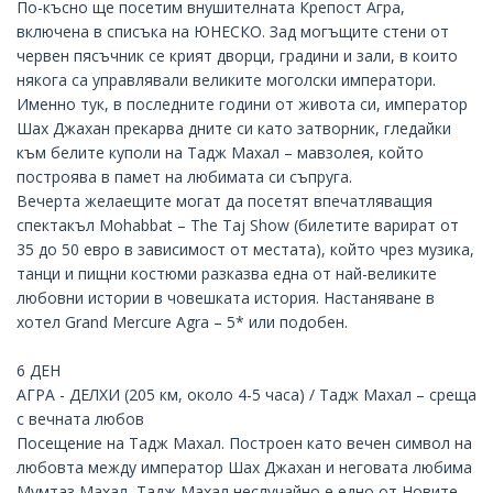
По-късно ще посетим внушителната Крепост Агра,
включена в списъка на ЮНЕСКО. Зад могъщите стени от
червен пясъчник се крият дворци, градини и зали, в които
някога са управлявали великите моголски императори.
Именно тук, в последните години от живота си, император
Шах Джахан прекарва дните си като затворник, гледайки
към белите куполи на
Тадж Махал
– мавзолея, който
построява в памет на любимата си съпруга.
Вечерта желаещите могат да посетят впечатляващия
спектакъл Mohabbat – The Taj Show (билетите варират от
35 до 50 евро в зависимост от местата), който чрез музика,
танци и пищни костюми разказва една от най-великите
любовни истории в човешката история. Настаняване в
хотел
Grand Mercure Agra – 5*
или подобен.
6 ДЕН
АГРА - ДЕЛХИ (205 км, около 4-5 часа) / Тадж Махал – среща
с вечната любов
Посещение на Тадж Махал. Построен като вечен символ на
любовта между император Шах Джахан и неговата любима
Мумтаз Махал, Тадж Махал неслучайно е едно от Новите