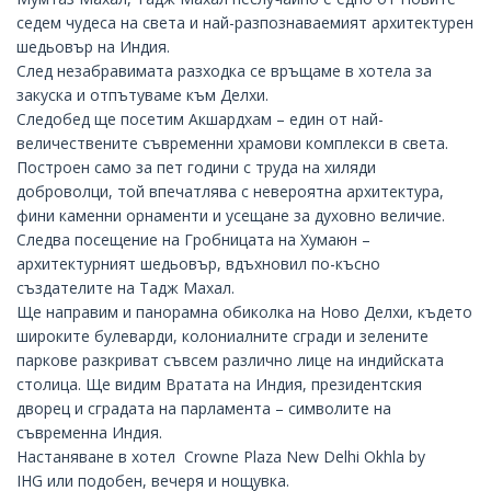
седем чудеса на света и най-разпознаваемият архитектурен
шедьовър на Индия.
След незабравимата разходка се връщаме в хотела за
закуска и отпътуваме към
Делхи
.
Следобед ще посетим Акшардхам – един от най-
величествените съвременни храмови комплекси в света.
Построен само за пет години с труда на хиляди
доброволци, той впечатлява с невероятна архитектура,
фини каменни орнаменти и усещане за духовно величие.
Следва посещение на
Гробницата на Хумаюн
–
архитектурният шедьовър, вдъхновил по-късно
създателите на Тадж Махал.
Ще направим и панорамна обиколка на Ново Делхи, където
широките булеварди, колониалните сгради и зелените
паркове разкриват съвсем различно лице на индийската
столица. Ще видим
Вратата на Индия
, президентския
дворец и сградата на парламента – символите на
съвременна Индия.
Настаняване в хотел
Crowne Plaza
New Delhi
Okhla by
IHG или подобен, вечеря и нощувка.