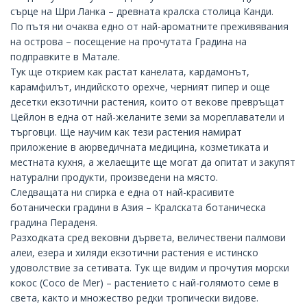
сърце на Шри Ланка – древната кралска столица
Канди
.
По пътя ни очаква едно от най-ароматните преживявания
на острова – посещение на прочутата Градина на
подправките в
Матале
.
Тук ще открием как растат канелата, кардамонът,
карамфилът, индийското орехче, черният пипер и още
десетки екзотични растения, които от векове превръщат
Цейлон в една от най-желаните земи за мореплаватели и
търговци. Ще научим как тези растения намират
приложение в аюрведичната медицина, козметиката и
местната кухня, а желаещите ще могат да опитат и закупят
натурални продукти, произведени на място.
Следващата ни спирка е една от най-красивите
ботанически градини в Азия – Кралската ботаническа
градина
Пераденя
.
Разходката сред вековни дървета, величествени палмови
алеи, езера и хиляди екзотични растения е истинско
удоволствие за сетивата. Тук ще видим и прочутия морски
кокос (Coco de Mer) – растението с най-голямото семе в
света, както и множество редки тропически видове.