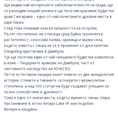
Ще видим най-интересните забележителности на града, ще
се разходим покрай океана и ще посетим красивия будистки
храм Гангарама – едно от най-почитаните духовни места в
Шри Ланка.
След това поемаме към вътрешността на острова.
Пътят постепенно ни отвежда сред буйна тропическа
растителност, кокосови палми, оризища и малки села,
където животът сякаш не се е променил от десетилетия.
Следобед пристигаме в
Дамбула
.
Тук ще посетим един от най-свещените будистки комплекси
в Азия – Пещерните храмове на Дамбула, част от
световното наследство на ЮНЕСКО.
Петте естествени пещери пазят повече от две хилядолетия
история. Стените и таваните са покрити с великолепни
стенописи, а над 150 статуи на Буда създават усещане за
пълно спокойствие и духовност.
Това е едно от онези места, където времето сякаш спира.
Настаняване в хотел
Amaya Lake 4*
или подобен.
Вечеря и нощувка.