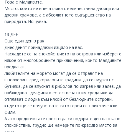
Това е Малдивите.
Място, което не впечатлява с величествени дворци или
древни храмове, а с абсолютното съвършенство на
природата. Нощувка.
13 ДЕН
Още един ден в рая
Днес денят принадлежи изцяло на вас.
Насладете се на спокойствието на острова или изберете
някое от многобройните приключения, които Малдивите
предлагат.
Любителите на морето могат да се отправят на
шнорхелинг сред кораловите градини, да се гмуркат с
бутилка, да се впуснат в риболов по изгрев или залез, да
наблюдават делфини в естествената им среда или да
отплават с лодка към някой от безлюдните острови,
където ще се почувствате като герои от приключенски
филм.
А ако предпочитате просто да си подарите ден на пълно
спокойствие, трудно ще намерите по-красиво място за
това.