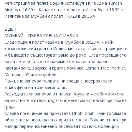
Регистрация за полет София-
Истанбул
TK 1032 на Turkish
Airlines в 16:00 ч. Кацане на летището в Истанбул в 18:30 ч.
Излитане за Мумбай с полет TK720 в 20:35 ч.
2 ДЕН
МУМБАЙ – ПЪРВА СРЕЩА С ИНДИЯ
След нощния полет кацаме в Мумбай в 05:20 ч. – най-
космополитния град на Индия, мястото, където традициите
и бъдещето съществуват рамо до рамо. След посрещането
ни на летището се отправяме към хотела за ранно
настаняване, закуска и кратка почивка.
Lemon Tree Premier,
Mumbai – 5*
или подобен.
По-късно започва първата ни среща с невероятната
атмосфера на този мегаполис.
Разходката ни започва от плажа Чоупати – любимо място
на местните жители, където ще усетим истинския ритъм на
града.
Следва посещение на прочутата Dhobi Ghat – най-голямата
обществена пералня на открито в света. Повече от век тук
хиляди перачи ежедневно обслужват хотели, болници и