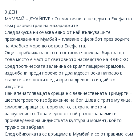
3 ДЕН
МУМБАЙ – ДЖАЙПУР / От мистичните пещери на Елефанта
към розовия град на махараджите
След закуска ни очаква едно от най-вълнуващите
преживявания в Мумбай – плаване с ферибот през водите
на Арабско море до остров Елефанта.
Още с приближаването на острова човек разбира защо
това място е част от световното наследство на ЮНЕСКО.
Сред тропическата зеленина се крият пещерни храмове,
издълбани преди повече от дванадесет века направо в
скалите – истински шедьоври на древното индийско
изкуство.
Най-впечатляващата среща е с величествената Тримурти –
шестметровото изображение на бог Шива с трите му лица,
символизиращи сътворението, съхранението и
разрушението. Това е едно от най-разпознаваемите
произведения на индуистката култура и момент, който
трудно се забравя.
След обиколката се връщаме в Мумбай и се отправяме към