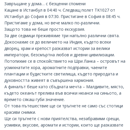
Завръщане у дома… с безценни спомени
Кацане в Истанбул в 04:40 ч. Следващ полет TK1027 от
Истанбул до София в 07:30. Пристигане в София в 08:45 ч.
Пристигаме у дома, но вече малко по-различни.
Защото това не беше просто екскурзия.
За две седмици преживяхме три напълно различни свята.
Докоснахме се до величието на Индия, където всеки
дворец, храм и крепост разказват истории за велики
императори, безсмъртна любов и древни цивилизации.
Потопихме се в спокойствието на Шри Ланка – островът на
усмихнатите хора, ароматните подправки, чаените
плантации и будистките светилища, където природата и
духовността живеят в съвършена хармония.
А финалът беше като сбъдната мечта – Малдивите, място,
където океанът прелива във всички нюанси на синьото, а
времето сякаш губи значение.
От това пътешествие ще си тръгнете не само със стотици
красиви снимки.
Ще си тръгнете с нови приятелства, незабравими срещи,
усмивки, вкусове, аромати и истории, които ще разказвате