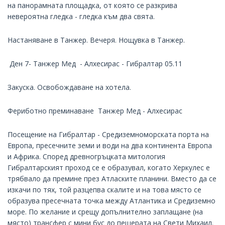
на панорамната площадка, от която се разкрива
невероятна гледка - гледка към два свята.
Настаняване в Танжер. Вечеря. Нощувка в Танжер.
Ден 7- Танжер Мед - Алхесирас - Гибралтар 05.11
Закуска. Освобождаване на хотела.
Фериботно преминаване Танжер Мед - Алхесирас
Посещение на Гибралтар - Средиземноморската порта на
Европа, пресечните земи и води на два континента Европа
и Африка. Според древногръцката митология
Гибралтарският проход се е образувал, когато Херкулес е
трябвало да премине през Атласките планини. Вместо да се
изкачи по тях, той разцепва скалите и на това място се
образува пресечната точка между Атлантика и Средиземно
море. По желание и срещу допълнително заплащане (на
място) трансфер с мини бус до пещерата на Свети Михаил.