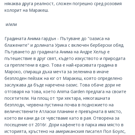
някаква друга реалност, сложен погрешно сред розовия
колорит на Маракеш.
и/или
Градината Анима гардън - Пътуване до "оазиса на
блажените" и долината Урика с включен берберски обяд.
Пътуването до градината Анима на Андре Хелър е
пътешествие в друг свят, където изкуството и природата
са преплетени в едно. Това е най-красивата градина в
Мароко, спираща дъха мечта за зеленина в иначе
безплоден пейзаж на юг от Маракеш, която определено
заслужава да бъде наречена оазис. Това обаче дори не
отговаря на това, което Anima Garden предлага на своите
посетители. На площ от три хектара, някогашната
безплодн, червена пустинна почва в подножието на
величествените Атласки планини е превърната в място,
което ви кани да се чувстваме като в рая. Отворена за
посещение от 2016г. Дори кафенето в парка има място в
историята, кръстено на американския писател Пол Боулс,