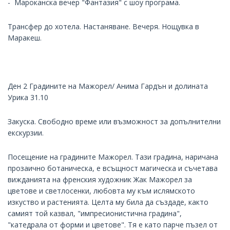
- Мароканска вечер "Фантазия" с шоу програма.
Трансфер до хотела. Настаняване. Вечеря. Нощувка в
Маракеш.
Ден 2 Градините на Мажорел/ Анима Гардън и долината
Урика 31.10
Закуска. Свободно време или възможност за допълнителни
екскурзии.
Посещение на градините Мажорел. Тази градина, наричана
прозаично ботаническа, е всъщност магическа и съчетава
вижданията на френския художник Жак Мажорел за
цветове и светлосенки, любовта му към ислямското
изкуство и растенията. Целта му била да създаде, както
самият той казвал, "импресионистична градина",
"катедрала от форми и цветове". Тя е като парче пъзел от