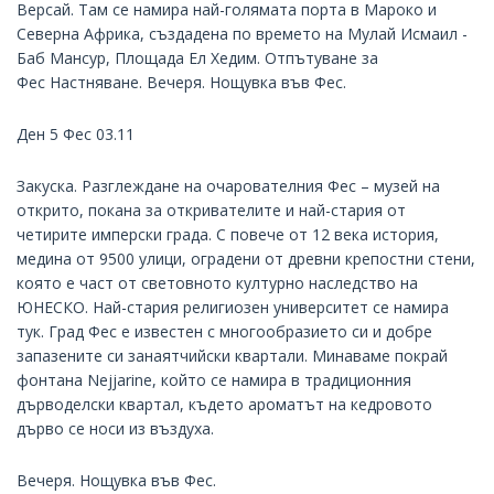
Версай. Там се намира най-голямата порта в Мароко и
Северна Африка, създадена по времето на Мулай Исмаил -
Баб Мансур, Площада Ел Хедим. Отпътуване за
Фес Настняване. Вечеря. Нощувка във Фес.
Ден 5 Фес 03.11
Закуска. Разглеждане на очарователния Фес – музей на
открито, покана за откривателите и най-стария от
четирите имперски града. С повече от 12 века история,
медина от 9500 улици, оградени от древни крепостни стени,
която е част от световното културно наследство на
ЮНЕСКО. Най-стария религиозен университет се намира
тук. Град Фес е известен с многообразието си и добре
запазените си занаятчийски квартали. Минаваме покрай
фонтана Nejjarine, който се намира в традиционния
дърводелски квартал, където ароматът на кедровото
дърво се носи из въздуха.
Вечеря. Нощувка във Фес.