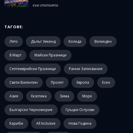
към статията
ТАГОВЕ:
Лято
Дълъг Уикенд
Коледа
Великден
8 Март
Майски Празници
Септемврийски Празници
Ранни Записвания
Свети Валентин
Пролет
Европа
Есен
Азия
Екзотика
Зима
Море
Българско Черноморие
Гръцки Острови
Кариби
All Inclusive
Нова Година