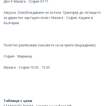
Ден 9 Малага - София 07.11
Закуска. Освобождаване на хотела. Трансфер до летището
за директен чартърен полет Малага - София. Кацане в
България.
Полетно разписание (часовете са на препотвърждение):
София - Маракеш
Малага - София 10:35 - 15:35
Таблици с цени
STANDARD ROOM - Цените са на база HB