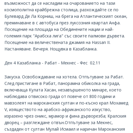
възможност да се насладим на очарованието на тази
космополитна крайбрежна столица, разхождайте се по
Булевард Де Ла Корниш, на брега на Атлантическият океан,
преминаване в с автобуса през луксозния квартал Анфа.
Посещение на площада на Обединените нации и най-
големия парк "Арабска лига" със своите палмови дървета.
Посещение на величествената джамия на Hassan II.
Настаняване. Вечеря. Нощувка в Казабланка.
Ден 4 Казабланка - Рабат - Мекнес - Фес 02.11
Закуска. Освобождаване на хотела. Отпътуване за Рабат.
След пристигане в Рабат, панорамна обиколка на града,
включваща Кулата Хасан, незавършеното минаре, което
наблюдава отвисоко града от повече от 800 години и
мавзолеят на мароканския султан и по-късно крал Мохамед
V, изяществото на арабско-африканското изкуство,
изразено чрез оникс, мрамор и фина дърворезба; Кралския
дворец – разглеждане отвън.Отпътуване за Мекнес,
създаден от султан Мулай Исмаил и наричан Мароканския