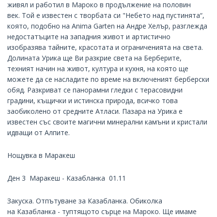
живял и работил в Мароко в продължение на половин
век. Той е известен с творбата си "Небето над пустинята“,
която, подобно на Anima Garten на Андре Хелър, разглежда
недостатъците на западния живот и артистично
изобразява тайните, красотата и ограниченията на света.
Долината Урика ще Ви разкрие света на Берберите,
техният начин на живот, култура и кухня, на която ще
можете да се насладите по време на включеният берберски
обяд. Разкриват се панорамни гледки с терасовидни
градини, къщички и истинска природа, всичко това
заобиколено от средните Атласи. Пазара на Урика е
известен със своите магични минерални камъни и кристали
идващи от Алпите.
Нощувка в Маракеш
Ден 3 Маракеш - Казабланка 01.11
Закуска. Отпътуване за Казабланка. Обиколка
на Казабланка - туптящото сърце на Мароко. Ще имаме