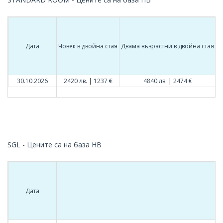
Дата
Човек в двойна стая
Двама възрастни в двойна стая
Т
|
|
30.10.2026
2420 лв.
1237 €
4840 лв.
2474 €
SGL - Цените са на база HB
Дата