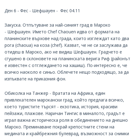
Ден 6 - Фес - Шефшауен - Фес 04.11
Закуска. Отпътуване за най-синият град в Мароко
- Шефшауен. Името Chef Chaouen идва от формата на
планинските върхове над града, които изглеждат като два
рога (chaoua) на коза (chef). Казват, че не си заслужава да
отидеш в Мароко, ако не видиш Шефшауен. Градчето е
сгушено в склоновете на планинската верига Риф (районът
е известен с отглеждането на хашиш). По-интересно е, че
всичко наоколо е синьо. Облечете нещо подходящо, за да
изпъквате на приказния фон.
Обиколка на Танжер - Вратата на Африка, един
привлекателен марокански град, който предлага всичко,
което туристите търсят - екзотика, история, красиви
пейзажи, плажове. Наричан Тингис в миналото, градът е
играл важна историческа роля в обединението на днешно
Мароко. Преминаване покрай крепостните стени на
медината и крайбрежния булеврад, възможност за снимки