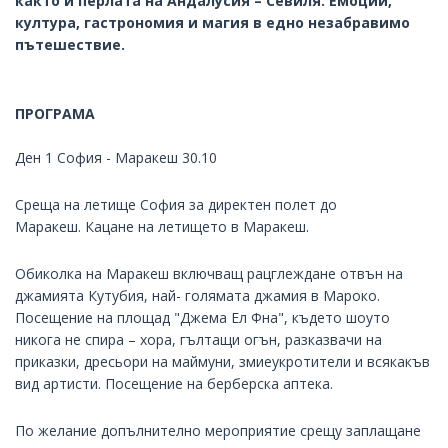
както и перлaта на Андалусия – Севиля. Емоции,
култура, гастрономия и магия в едно незабравимо
пътешествие.
ПРОГРАМА
Ден 1 София - Маракеш 30.10
Среща на летище София за директен полет до
Маракеш. Кацане на летището в Маракеш.
Обиколка на Маракеш включващ рацглеждане отвън на
джамията Кутубия, най- голямата джамия в Мароко.
Посещение на площад "Джема Ел Фна", където шоуто
никога не спира – хора, гълтащи огън, разказвачи на
приказки, дресьори на маймуни, змиеукротители и всякакъв
вид артисти. Посещение на берберска аптека.
По желание допълнително мероприятие срещу заплащане