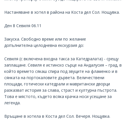
Настаняване в хотел в района на Коста дел Сол. Нощувка.
Ден 8 Севиля 06.11
Закуска. Свободно време или по желание
допълнителна целодневна екскурзия до:
Севиля (с включена входна такса за Катедралата) - срещу
заплащане. Севиля е истинско сърце на Андалусия – град, в
който времето сякаш спира под звуците на фламенко и в
сянката на портокаловите дървета. Величествени
площади, готически катедрали и мавритански дворци
разказват история за слава, страст и културна пъстрота.
Това е мястото, където всяка крачка носи усещане за
легенда.
Връщане в хотела в Коста дел Сол. Вечеря. Нощувка.