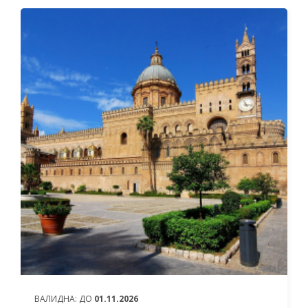
ОТ
1 414 ЛЕВА (722.97€)
НА ЧОВЕК
ВАЛИДНА:
ДО
01.11.2026