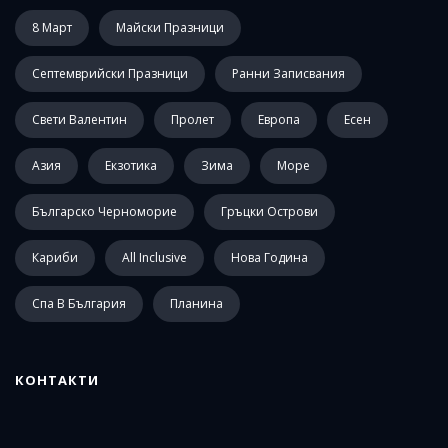
8 Март
Майски Празници
Септемврийски Празници
Ранни Записвания
Свети Валентин
Пролет
Европа
Есен
Азия
Екзотика
Зима
Море
Българско Черноморие
Гръцки Острови
Кариби
All Inclusive
Нова Година
Спа В България
Планина
КОНТАКТИ