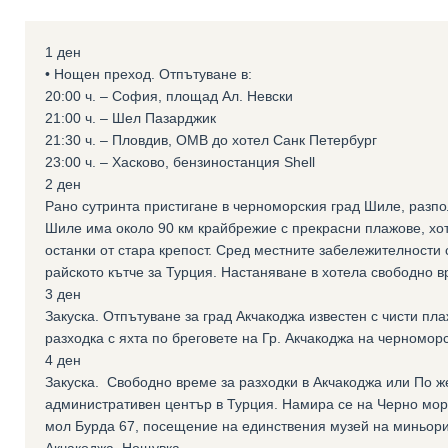
1 ден
• Нощен преход. Отпътуване в:
20:00 ч. – София, площад Ал. Невски
21:00 ч. – Шел Пазарджик
21:30 ч. – Пловдив, ОМВ до хотел Санк Петербург
23:00 ч. – Хасково, бензиностанция Shell
2 ден
Рано сутринта пристигане в черноморския град Шиле, разп
Шиле има около 90 км крайбрежие с прекрасни плажове, хот
останки от стара крепост. Сред местните забележителности 
райското кътче за Турция. Настаняване в хотела свободно в
3 ден
Закуска. Отпътуване за град Акчакоджа известен с чисти п
разходка с яхта по бреговете на Гр. Акчакоджа на черномо
4 ден
Закуска. Свободно време за разходки в Акчакоджа или По ж
административен център в Турция. Намира се на Черно мор
мол Бурда 67, посещение на единствения музей на миньорит