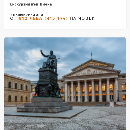
Екскурзия във Виена
3 нощувки/ 4 дни
ОТ
812 ЛЕВА (415.17€)
НА ЧОВЕК
Дати от 31.01.2026 до 25.10.2026
ОТ
812 ЛЕВА (415.17€)
НА ЧОВЕК