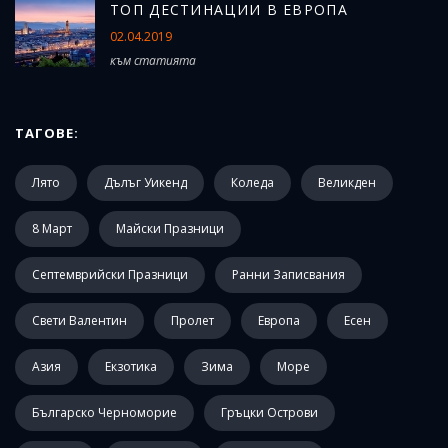
ТОП ДЕСТИНАЦИИ В ЕВРОПА
02.04.2019
към статията
ТАГОВЕ:
Лято
Дълъг Уикенд
Коледа
Великден
8 Март
Майски Празници
Септемврийски Празници
Ранни Записвания
Свети Валентин
Пролет
Европа
Есен
Азия
Екзотика
Зима
Море
Българско Черноморие
Гръцки Острови