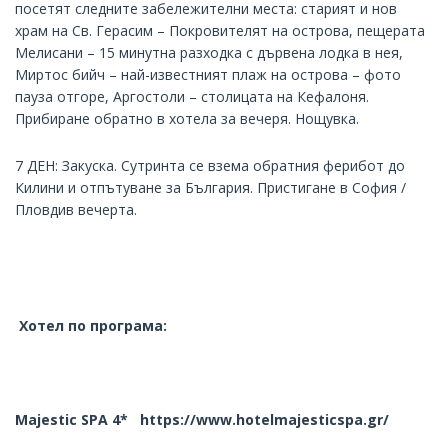
посетят следните забележителни места: старият и нов
храм на Св. Герасим – Покровителят на острова, пещерата
Мелисани – 15 минутна разходка с дървена лодка в нея,
Миртос бийч – най-известният плаж на острова – фото
пауза отгоре, Аргостоли – столицата на Кефалоня.
Прибиране обратно в хотела за вечеря. Нощувка.
7 ДЕН: Закуска. Сутринта се взема обратния ферибот до
Килини и отпътуване за България. Пристигане в София /
Пловдив вечерта.
Хотел по програма:
Majestic SPA 4*
https://www.hotelmajesticspa.gr/