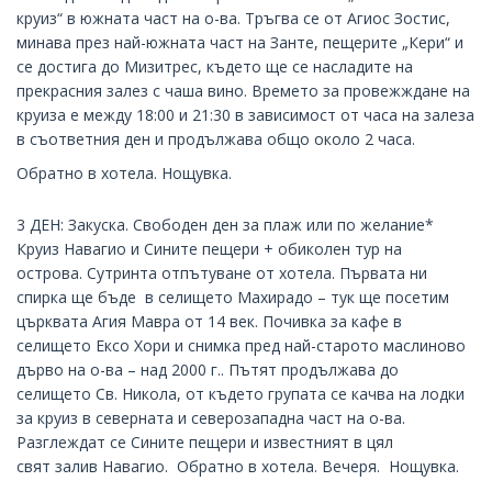
круиз“ в южната част на о-ва. Тръгва се от Агиос Зостис,
минава през най-южната част на Занте, пещерите „Кери“ и
се достига до Мизитрес, където ще се насладите на
прекрасния залез с чаша вино. Времето за провежждане на
круиза е между 18:00 и 21:30 в зависимост от часа на залеза
в съответния ден и продължава общо около 2 часа.
Обратно в хотела. Нощувка.
3 ДЕН: Закуска. Свободен ден за плаж или по желание*
Круиз Навагио и Сините пещери + обиколен тур на
острова. Сутринта отпътуване от хотела. Първата ни
спирка ще бъде в селището Махирадо – тук ще посетим
църквата Агия Мавра от 14 век. Почивка за кафе в
селището Ексо Хори и снимка пред най-старото маслиново
дърво на о-ва – над 2000 г.. Пътят продължава до
селището Св. Никола, от където групата се качва на лодки
за круиз в северната и северозападна част на о-ва.
Разглеждат се Сините пещери и известният в цял
свят залив Навагио. Обратно в хотела. Вечеря. Нощувка.