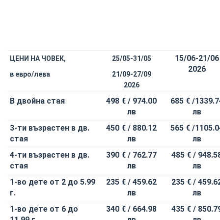
15/06-21/06
ЦЕНИ
НА ЧОВЕК,
25/05-31/05
2026
в евро/лева
21/09-27/09
2026
В двойна стая
498 €
/ 974.00
685 € /
1339.7
лв
лв
3-ти възрастен в дв.
450 €
/ 880.12
565 € /
1105.0
стая
лв
лв
4-ти възрастен в дв.
390 €
/ 762.77
485 € /
948.5
стая
лв
лв
1-во дете от 2 до 5.99
235 €
/ 459.62
235 €
/ 459.6
г.
лв
лв
1-во дете от 6 до
340 €
/ 664.98
435 € /
850.7
11.99 г.
лв
лв