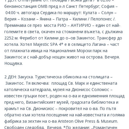
бензиностанция ОМВ пред х-л Санкт Петербург; София –
04:00 ч. автогара Сердика по маршрут: Кулата – Солун –
Верия – Козани – Янина – Патра – Килини / Пелопонес /.
Преминава се през моста РИО – АНТИРИО – един от най-
големите в света, окачен на стоманени въжета, с дължина
2252 м. Ферибот от Килини до о–ов Закинтос. Трансфер до
хотела. Хотел Majestic SPA 4* е в селището Лагана – част
от плажната ивица на Националния Морски парк на
Закинтос и с най-добър нощен живот на острова. Вечеря.
Нощувка.
2 ДЕН: Закуска. Туристическа обиколка на столицата –
Закинтос. Тя включва: площад Св. Марк и единствената
католическа катедрала, музея на Дионисос Соломос –
известен гръцки поет, роден на о-ва и едноименния площад
пред него, Византийският музей, градската библиотека и
храмът на Св. Дионисиос – покровител на о-ва. По пътя
обратно към хотела посещение на най-известната и голяма
фабрика за зехтин на о-ва Aristeon Olive Press & Museum.
Свободен следобяд. Вечеря. *По желание: „Романтичен