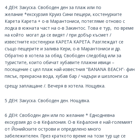
4 ДЕН: Закуска. Свободен ден за плаж или по
желание *екскурзия Круиз Сини пещери, костенурките
Карета Карета + о-в Марантониси, потегляме отново с
лодка в южната част на о-в Закинтос. Това е тур, по време
на който могат да се видят / при добър късмет /
известните костенурки КАРЕТА КАРЕТА. Разглеждат се
също пещерите и залива Кери, о-в Марантониси и др.
Обратно в хотела за обяд. Свободен следобяд или за
туристите, които обичат хубавите плажни ивици –
посещение с цел плаж най-известния “BANANA BEACH”- фин
пясък, прекрасна вода, хубав бар / чадъри и шезлонги са
срещу заплащане /. Вечеря в хотела. Нощувка.
5 ДЕН: Закуска. Свободен ден. Нощувка.
6 ДЕН: Свободен ден или по желание * Еднодневна
екскурзия до о-в Кефалония. О-в Кефалоня е най-големият
от Йонийските острови и определено много
забележителен. През краткото време на този тур ще се