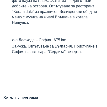
фото пауза на плажа „Катизма“ - един от най-
добрите на острова. Отпътуване за ресторант
"Keramidaki" за празничен Великденски обяд по
меню с музика на живо! Връщане в хотела.
Нощувка.
о-в Лефкада
– София
~675 km
Закуска. Отпътуване за България. Пристигане в
София на автогара "Сердика" вечерта.
Хотел по програма