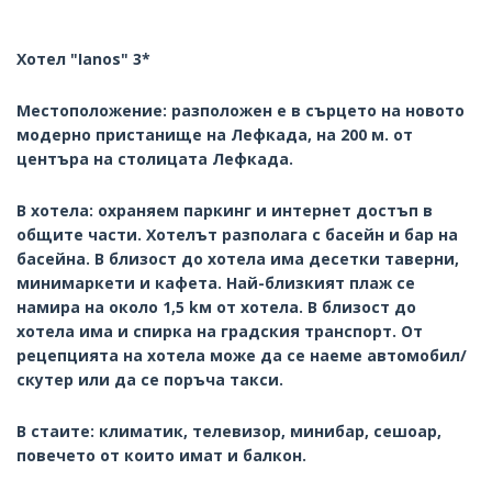
Хотел "Ianos" 3*
Местоположение: разположен е в сърцето на новото
модерно пристанище на Лефкада, на 200 м. от
центъра на столицата Лефкада.
В хотела: охраняем паркинг и интернет достъп в
общите части. Хотелът разполага с басейн и бар на
басейна. В близост до хотела има десетки таверни,
минимаркети и кафета. Най-близкият плаж се
намира на около 1,5 kм от хотела. В близост до
хотела има и спирка на градския транспорт. От
рецепцията на хотела може да се наеме автомобил/
скутер или да се поръча такси.
В стаите: климатик, телевизор, минибар, сешоар,
повечето от които имат и балкон.