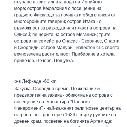
плуване в кристалната вода на Йонийско
море; остров Кефалония с посещение на
градчето
Фискардо
за почивка и обяд в някоя от
многобройните таверни; остров Итака - с
възможност за разходка или плаж на острова на
Одисей; пещерите на остров Меганиси; трите
острова на семейство Онасис - Скорпиос, Спарти
и Скорпиди; остров Мадури - известен със своята
вечнозелена растителност. Прибиране в хотела
привечер. Вечеря. Нощувка.
о-в Лефкада
~60 km
Закуска. Свободно време. По желание и
предварителна заявка - обиколка на острова с
посещение на: манастира "Панагия
Фанеромени" - най-важният религиозен център на
острова, построен през 1634 г. върху руините на
древен храм, посветен на богинята Артемида;