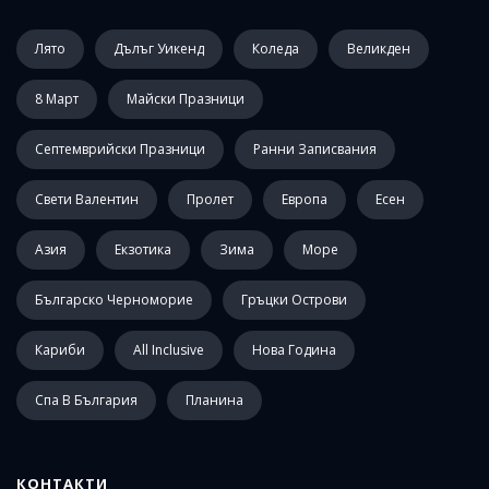
Лято
Дълъг Уикенд
Коледа
Великден
8 Март
Майски Празници
Септемврийски Празници
Ранни Записвания
Свети Валентин
Пролет
Европа
Есен
Азия
Екзотика
Зима
Море
Българско Черноморие
Гръцки Острови
Кариби
All Inclusive
Нова Година
Спа В България
Планина
КОНТАКТИ