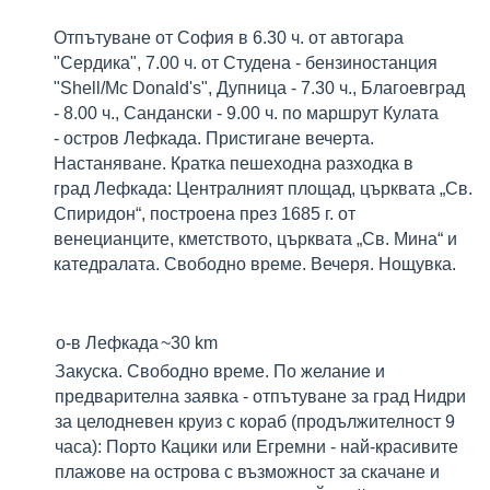
Отпътуване от София в 6.30 ч. от автогара
"Сердика", 7.00 ч. от Студена - бензиностанция
"Shell/Mc Donald's", Дупница - 7.30 ч., Благоевград
- 8.00 ч., Сандански - 9.00 ч. по маршрут Кулата
- остров Лефкада. Пристигане вечерта.
Настаняване. Кратка пешеходна разходка в
град Лефкада: Централният площад, църквата „Св.
Спиридон“, построена през 1685 г. от
венецианците, кметството, църквата „Св. Мина“ и
катедралата. Свободно време. Вечеря. Нощувка.
о-в Лефкада
~30 km
Закуска. Свободно време. По желание и
предварителна заявка - отпътуване за град Нидри
за целодневен круиз с кораб (продължителност 9
часа):
Порто Кацики
или
Егремни
- най-красивите
плажове на острова с възможност за скачане и