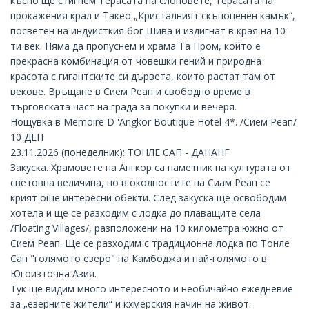
късно ще стигнем Терасата на слоновете, Терасата на
прокажения крал и Такео „Кристалният скъпоценен камък“,
посветен на индуисткия бог Шива и издигнат в края на 10-
ти век. Няма да пропуснем и храма Та Пром, който е
прекрасна комбинация от човешки гений и природна
красота с гигантските си дървета, които растат там от
векове. Връщане в Сием Реап и свободно време в
търговската част на града за покупки и вечеря.
Нощувка в Memoire D 'Angkor Boutique Hotel 4*. /Сием Реап/
10 ДЕН
23.11.2026 (понеделник): ТОНЛЕ САП - ДАНАНГ
Закуска. Храмовете на Ангкор са паметник на културата от
световна величина, но в околностите на Сиам Реап се
крият още интересни обекти. След закуска ще освободим
хотела и ще се разходим с лодка до плаващите села
/Floating Villages/, разположени на 10 километра южно от
Сием Реап. Ще се разходим с традиционна лодка по Тонле
Сап "голямото езеро" на Камбоджа и най-голямото в
Югоизточна Азия.
Тук ще видим много интересното и необичайно ежедневие
за „езерните жители“ и кхмерския начин на живот.