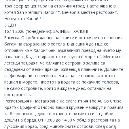
трансфер до центъра на столичния град. Настаняване в
хотел San Premium Hanoi 4*. Вечеря в местен ресторант.
Нощувка. / Ханой /
3 ДЕН
16.11.2026 (понеделник): ЗАЛИВЪТ ХАЛОНГ
Закуска. Освобождаване на стаите и оставяне на основния
багаж на съхранение в хотела. В днешния ден ще се
отправим към Халонг бей. Буквалният превод на името му
означава „Където драконът се спуска в морето“. Местните
легенди твърдят, че хилядите острови в залива са
създадени от велик дракон, живеещ в планините. Долините
са формирани от неговата мятаща се опашка, а когато
кацнал в морето, нивото на водата се покачило толкова,
че само островите, които виждаме днес, останали на
повърхността.
Регистрация и настаняване на елегантния The Au Co Cruise.
Кратък брифинг относно вашия круизен маршрут и правила
за безопасност, докато отпивате питието си за добре
дошли на борда. От 13:00 до 14:30 ч обяд в ресторанта на
луксозния кораб, сред живописните острови. След обяд