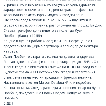
страната, но и изключително популярен сред туристите
заради своето съчетание от древни храмове, френска
колониална архитектура и модерни градски зони.
Ще спрем пред мавзолея на
Хо Ши Мин
– внушителна
сграда от мрамор и гранит, разположена на площад Ба Дин.
Следва трансфер до летището за полет до
Луанг
Прабанг
(Лаос) в 12:55ч.
Кацане в Луанг Прабанг (Лаос) в 14:00ч. Посрещане от
представител на фирма-партньор и трансфер до центъра
на града.
Луанг Прабанг е старата столица на древната държава
Лансанг (днешен Лаос) и кралска резиденция до 1545 г. От
1995 г. градът е включен в Списъка на
ЮНЕСКО
заедно с 33
будистки храма и 111 исторически сгради в характерния
стил, съчетаващ местни традиции и френско влияние.
Настаняване в хотел Maison Dalabua 4* или подобен.
Кратка почивка. Следва разходка из нощния пазар на Луанг
Прабанг, придружени от вашия водач. Нощувка. /Луанг
Прабанг/
6 ДЕН