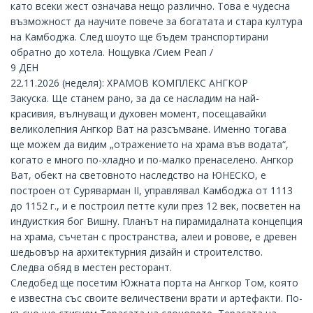
като всеки жест означава нещо различно. Това е чудесна
възможност да научите повече за богатата и стара култура
на Камбоджа. След шоуто ще бъдем транспортирани
обратно до хотела. Нощувка /Сием Реап /
9 ДЕН
22.11.2026 (неделя): ХРАМОВ КОМПЛЕКС АНГКОР
Закуска. Ще станем рано, за да се насладим на най-
красивия, вълнуващ и духовен момент, посещавайки
великолепния
Ангкор Ват
на разсъмване. Именно тогава
ще можем да видим „отражението на храма във водата“,
когато е много по-хладно и по-малко пренаселено. Ангкор
Ват, обект на световното наследство на ЮНЕСКО, е
построен от Суряварман II, управлявал Камбоджа от 1113
до 1152 г., и е построил петте кули през 12 век, посветен на
индуисткия бог Вишну. Планът на пирамидалната концепция
на храма, съчетан с пространства, алеи и ровове, е древен
шедьовър на архитектурния дизайн и строителство.
Следва обяд в местен ресторант.
Следобед ще посетим Южната порта на
Ангкор Том
, която
е известна със своите величествени врати и артефакти. По-