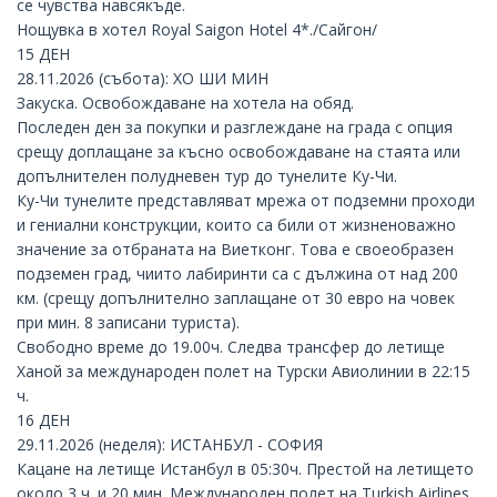
се чувства навсякъде.
Нощувка в хотел Royal Saigon Hotel 4*./Сайгон/
15 ДЕН
28.11.2026 (събота): ХО ШИ МИН
Закуска. Освобождаване на хотела на обяд.
Последен ден за покупки и разглеждане на града с опция
срещу доплащане за късно освобождаване на стаята или
допълнителен полудневен тур до тунелите Ку-Чи.
Ку-Чи тунелите представляват мрежа от подземни проходи
и гениални конструкции, които са били от жизненоважно
значение за отбраната на Виетконг. Това е своеобразен
подземен град, чиито лабиринти са с дължина от над 200
км. (срещу допълнително заплащане от 30 евро на човек
при мин. 8 записани туриста).
Свободно време до 19.00ч. Следва трансфер до летище
Ханой за международен полет на Турски Авиолинии в 22:15
ч.
16 ДЕН
29.11.2026 (неделя): ИСТАНБУЛ - СОФИЯ
Кацане на летище Истанбул в 05:30ч. Престой на летището
около 3 ч. и 20 мин. Международен полет на Turkish Airlines