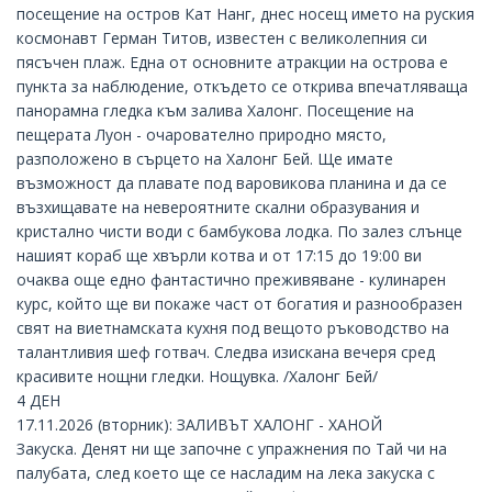
посещение на остров Кат Нанг, днес носещ името на руския
космонавт Герман Титов, известен с великолепния си
пясъчен плаж. Една от основните атракции на острова е
пункта за наблюдение, откъдето се открива впечатляваща
панорамна гледка към залива Халонг. Посещение на
пещерата Луон - очарователно природно място,
разположено в сърцето на Халонг Бей. Ще имате
възможност да плавате под варовикова планина и да се
възхищавате на невероятните скални образувания и
кристално чисти води с бамбукова лодка. По залез слънце
нашият кораб ще хвърли котва и от 17:15 до 19:00 ви
очаква още едно фантастично преживяване - кулинарен
курс, който ще ви покаже част от богатия и разнообразен
свят на виетнамската кухня под вещото ръководство на
талантливия шеф готвач. Следва изискана вечеря сред
красивите нощни гледки. Нощувка. /Халонг Бей/
4 ДЕН
17.11.2026 (вторник): ЗАЛИВЪТ ХАЛОНГ - ХАНОЙ
Закуска. Денят ни ще започне с упражнения по Тай чи на
палубата, след което ще се насладим на лека закуска с