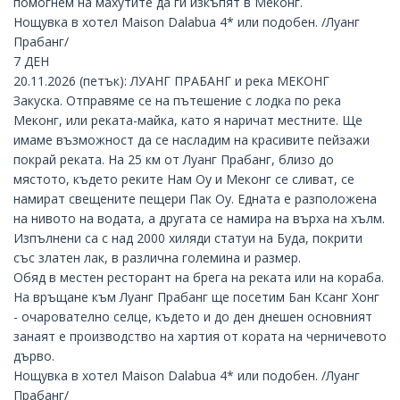
помогнем на махутите да ги изкъпят в Меконг.
Нощувка в хотел Maison Dalabua 4* или подобен. /Луанг
Прабанг/
7 ДЕН
20.11.2026 (петък): ЛУАНГ ПРАБАНГ и река МЕКОНГ
Закуска. Отправяме се на пътешение с лодка по река
Меконг, или реката-майка, като я наричат местните. Ще
имаме възможност да се насладим на красивите пейзажи
покрай реката. На 25 км от Луанг Прабанг, близо до
мястото, където реките
Нам Оу
и Меконг се сливат, се
намират свещените пещери
Пак Оу
. Едната е разположена
на нивото на водата, а другата се намира на върха на хълм.
Изпълнени са с над 2000 хиляди статуи на Буда, покрити
със златен лак, в различна големина и размер.
Обяд в местен ресторант на брега на реката или на кораба.
На връщане към Луанг Прабанг ще посетим Бан Ксанг Хонг
- очарователно селце, където и до ден днешен основният
занаят е производство на хартия от кората на черничевото
дърво.
Нощувка в хотел Maison Dalabua 4* или подобен. /Луанг
Прабанг/