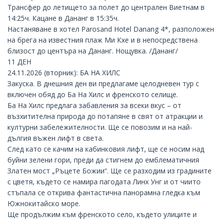
Трансфер до летището за полет до централен Виетнам в
14:25ч. Кацане в
Дананг
в 15:35ч.
Настаняване в хотел Parosand Hotel Danang 4*, разположен
на брега на известния плаж Ми Кхе и в непосредствена
близост до центъра на Дананг. Нощувка. /Дананг/
11 ДЕН
24.11.2026 (вторник): БА НА ХИЛС
Закуска. В днешния ден ви предлагаме целодневен тур с
включен обяд до Ба На Хилс и френското селище.
Ба На Хилс предлага забавления за всеки вкус – от
възхитителна природа до потапяне в свят от атракции и
културни забележителности. Ще се повозим и на най-
дългия въжен лифт в света.
След като се качим на кабинковия лифт, ще се носим над
буйни зелени гори, преди да стигнем до емблематичния
Златен мост „Ръцете Божии“. Ще се разходим из градините
с цветя, където се намира пагодата Линх Унг и от чиито
стъпала се открива фантастична панорамна гледка към
Южнокитайско море.
Ще продължим към френското село, където улиците и