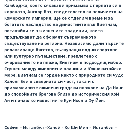
Камбоджа, което сякаш ви примамва с перлата си в
короната, Ангкор Ват, свидетелство за величието на
Кхмерската империя. Ще се отделим време и за
богатото наследство на династиите във Виетнам,
потапяйки се в жизнените традиции, които
продължават да оформят съвременното
съществуване на региона. Независимо дали търсите
релаксиращо бягство, вълнуващи водни спортове
или културно пътешествие, преплетено с
очарованието на плажа, Виетнам е подходящ избор.
Сгушен между живописни планини и Южнокитайско
море, Виетнам се гордее както с природното си чудо
Халонг Бей в северната си част, така и с
примамливите оживени градски плажове на Да Нанг
до спокойните брегове близо до историческия Хой
Ан и по-малко известните Куй Нхон и Фу Йен.
София – Истанбул –Ханой - Хо Ши Мин – Истанбул –