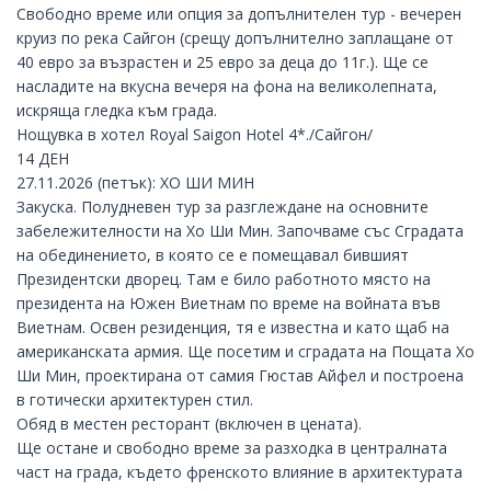
Свободно време или опция за допълнителен тур - вечерен
круиз по река Сайгон (срещу допълнително заплащане от
40 евро за възрастен и 25 евро за деца до 11г.). Ще се
насладите на вкусна вечеря на фона на великолепната,
искряща гледка към града.
Нощувка в хотел Royal Saigon Hotel 4*./Сайгон/
14 ДЕН
27.11.2026 (петък): ХО ШИ МИН
Закуска. Полудневен тур за разглеждане на основните
забележителности на Хо Ши Мин. Започваме със Сградата
на обединението, в която се е помещавал бившият
Президентски дворец. Там е било работното място на
президента на Южен Виетнам по време на войната във
Виетнам. Освен резиденция, тя е известна и като щаб на
американската армия. Ще посетим и сградата на Пощата Хо
Ши Мин, проектирана от самия Гюстав Айфел и построена
в готически архитектурен стил.
Обяд в местен ресторант (включен в цената).
Ще остане и свободно време за разходка в централната
част на града, където френското влияние в архитектурата