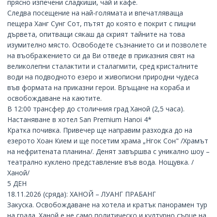
прясно изпечени сладкиши, чай и кафе.
Следва посещение на най-голямата и впечатляваща
пещера Ханг Сунг Сот, пътят до която е покрит с пищни
дървета, опитващи сякаш да скрият тайните на това
изумително място. Освободете съзнанието си и позволете
на въображението си да Ви отведе в приказния свят на
великолепни сталактити и сталагмити, сред кристалните
води на подводното езеро и живописни природни чудеса
във формата на приказни герои. Връщане на кораба и
освобождаване на каютите.
В 12:00 трансфер до столичния град Ханой (2,5 часа).
Настаняване в хотел San Premium Hanoi 4*
Кратка почивка. Привечер ще направим разходка до на
езерото Хоан Кием и ще посетим храма „Нгок Сон" /Храмът
на нефритената планина/. Денят завършва с уникално шоу –
театрално куклено представление във вода. Нощувка. /
Ханой/
5 ДЕН
18.11.2026 (сряда): ХАНОЙ – ЛУАНГ ПРАБАНГ
Закуска. Освобождаване на хотела и кратък панорамен тур
на града. Ханой е не само политическо и културно сърце на