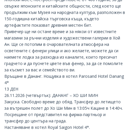
свърже японските и китайските общности, след което ще
продължим към Музея на народната култура, разположен в
150-годишна китайска търговска къща, където
артефактите показват древния местен бит.
Привечер ще ни остане време и за някои от известните
магазини за ръчни изделия и художествени галерии в Хой
Ан. Ще се потопим в очарователната атмосфера на
осветените с фенери улици и ако желаете, можете да си
наемете лодка за разходка из каналите, които пресичат
градчето и да пуснете цвете във фенер, за да се помолите
за късмет за вас и семейството ви.
Връщане в Дананг. Нощувка в хотел Parosand Hotel Danang
4*
13 ДЕН
26.11.2026 (четвъртък): ДАНАНГ – ХО ШИ МИН
Закуска. Свободно време до обяд. Трансфер до летището
за вътрешен полет до Хо Ши Мин в 13:05ч Кацане в 14:40ч.
Посрещане от представител на фирма-партньор и
трансфер до центъра на града.
Настаняване в хотел Royal Saigon Hotel 4*.