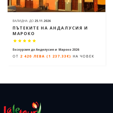
ВАЛИДНА:
ДО
25.11.2026
ПЪТЕКИТЕ НА АНДАЛУСИЯ И
МАРОКО
Екскурзия до Анделусия и Мароко 2026
ОТ
2 420 ЛЕВА (1 237.33€)
НА ЧОВЕК
9 дни / 8 нощувки
Дати от 30.10.2026 до 07.11.2026
ОТ
2 420 ЛЕВА (1 237.33€)
НА
ЧОВЕК