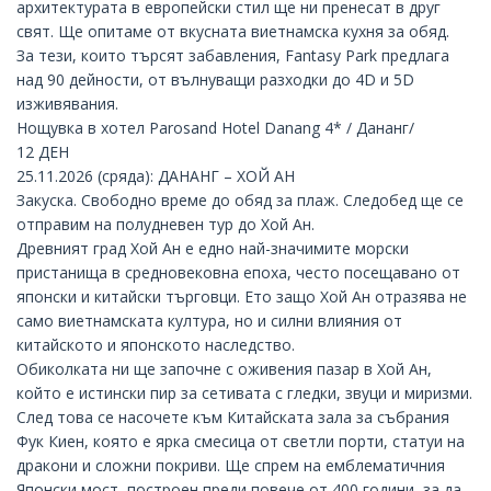
архитектурата в европейски стил ще ни пренесат в друг
свят. Ще опитаме от вкусната виетнамска кухня за обяд.
За тези, които търсят забавления, Fantasy Park предлага
над 90 дейности, от вълнуващи разходки до 4D и 5D
изживявания.
Нощувка в хотел Parosand Hotel Danang 4* / Дананг/
12 ДЕН
25.11.2026 (сряда): ДАНАНГ – ХОЙ АН
Закуска. Свободно време до обяд за плаж. Следобед ще се
отправим на полудневен тур до
Хой Ан
.
Древният град Хой Ан е едно най-значимите морски
пристанища в средновековна епоха, често посещавано от
японски и китайски търговци. Ето защо Хой Ан отразява не
само виетнамската култура, но и силни влияния от
китайското и японското наследство.
Обиколката ни ще започне с оживения пазар в Хой Ан,
който е истински пир за сетивата с гледки, звуци и миризми.
След това се насочете към Китайската зала за събрания
Фук Киен, която е ярка смесица от светли порти, статуи на
дракони и сложни покриви. Ще спрем на емблематичния
Японски мост, построен преди повече от 400 години, за да