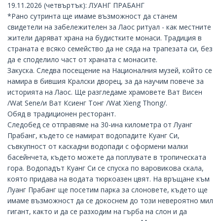
19.11.2026 (четвъртък): ЛУАНГ ПРАБАНГ
*Рано сутринта ще имаме възможност да станем
свидетели на забележителен за Лаос ритуал - как местните
жители даряват храна на будистките монаси. Традиция в
страната е всяко семейство да не сяда на трапезата си, без
да е споделило част от храната с монасите.
Закуска. Следва посещение на Националния музей, който се
намира в бившия Кралски дворец, за да научим повече за
историята на Лаос. Ще разгледаме храмовете Ват Висен
/Wat Sene/и Ват Ксиенг Тонг /Wat Xieng Thong/.
Обяд в традиционен ресторант.
Следобед се отправяме на 30-ина километра от Луанг
Прабанг, където се намират водопадите Куанг Си,
съвкупност от каскадни водопади с оформени малки
басейнчета, където можете да поплувате в тропическата
гора.
Водопадът Куанг Си
се спуска по варовикова скала,
която придава на водата тюркоазен цвят. На връщане към
Луанг Прабанг ще посетим парка за слоновете, където ще
имаме възможност да се докоснем до този невероятно мил
гигант, както и да се разходим на гърба на слон и да