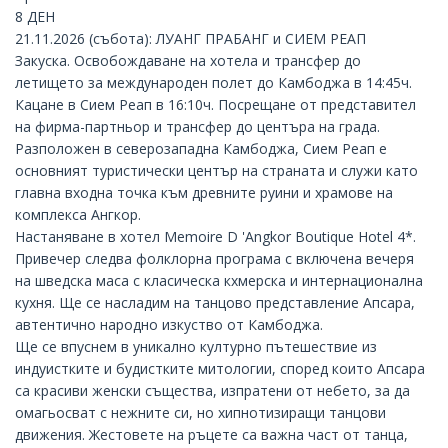
8 ДЕН
21.11.2026 (събота): ЛУАНГ ПРАБАНГ и СИЕМ РЕАП
Закуска. Освобождаване на хотела и трансфер до
летището за международен полет до Камбоджа в 14:45ч.
Кацане в
Сием Реап
в 16:10ч. Посрещане от представител
на фирма-партньор и трансфер до центъра на града.
Разположен в северозападна Камбоджа, Сием Реап е
основният туристически център на страната и служи като
главна входна точка към древните руини и храмове на
комплекса Ангкор.
Настаняване в хотел Memoire D 'Angkor Boutique Hotel 4*.
Привечер следва фолклорна програма с включена вечеря
на шведска маса с класическа кхмерска и интернационална
кухня. Ще се насладим на танцово представление Апсара,
автентично народно изкуство от Камбоджа.
Ще се впуснем в уникално културно пътешествие из
индуистките и будистките митологии, според които Апсара
са красиви женски същества, изпратени от небето, за да
омагьосват с нежните си, но хипнотизиращи танцови
движения. Жестовете на ръцете са важна част от танца,