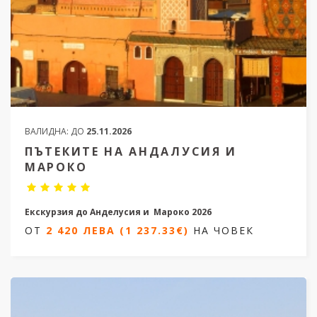
ВАЛИДНА:
ДО
25.11.2026
ПЪТЕКИТЕ НА АНДАЛУСИЯ И
МАРОКО
Екскурзия до Анделусия и Мароко 2026
ОТ
2 420 ЛЕВА (1 237.33€)
НА ЧОВЕК
9 дни / 8 нощувки
Дати от 30.10.2026 до 07.11.2026
ОТ
2 420 ЛЕВА (1 237.33€)
НА ЧОВЕК