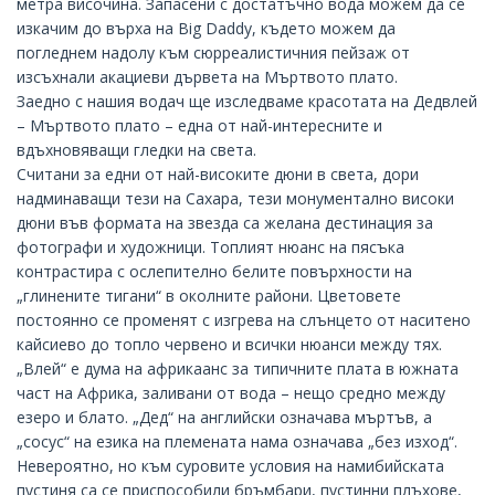
метра височина. Запасени с достатъчно вода можем да се
изкачим до върха на Big Daddy, където можем да
погледнем надолу към сюрреалистичния пейзаж от
изсъхнали акациеви дървета на Мъртвото плато.
Заедно с нашия водач ще изследваме красотата на Дедвлей
– Мъртвото плато – една от най-интересните и
вдъхновяващи гледки на света.
Считани за едни от най-високите дюни в света, дори
надминаващи тези на Сахара, тези монументално високи
дюни във формата на звезда са желана дестинация за
фотографи и художници. Топлият нюанс на пясъка
контрастира с ослепително белите повърхности на
„глинените тигани“ в околните райони. Цветовете
постоянно се променят с изгрева на слънцето от наситено
кайсиево до топло червено и всички нюанси между тях.
„Влей“ е дума на африкаанс за типичните плата в южната
част на Африка, заливани от вода – нещо средно между
езеро и блато. „Дед“ на английски означава мъртъв, а
„сосус“ на езика на племената нама означава „без изход“.
Невероятно, но към суровите условия на намибийската
пустиня са се приспособили бръмбари, пустинни плъхове,