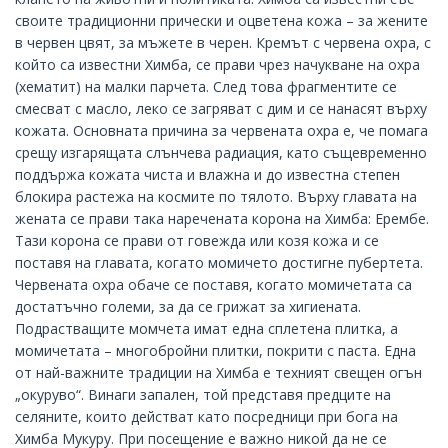
своите традиционни прически и оцветена кожа – за жените
в червен цвят, за мъжете в черен. Кремът с червена охра, с
който са известни Химба, се прави чрез начукване на охра
(хематит) на малки парчета. След това фрагментите се
смесват с масло, леко се загряват с дим и се нанасят върху
кожата. Основната причина за червената охра е, че помага
срещу изгарящата слънчева радиация, като същевременно
поддържа кожата чиста и влажна и до известна степен
блокира растежа на космите по тялото. Върху главата на
жената се прави така наречената корона на Химба: Ерембе.
Тази корона се прави от говежда или козя кожа и се
поставя на главата, когато момичето достигне пубертета.
Червената охра обаче се поставя, когато момичетата са
достатъчно големи, за да се грижат за хигиената.
Подрастващите момчета имат една сплетена плитка, а
момичетата – многобройни плитки, покрити с паста. Една
от най-важните традиции на Химба е техният свещен огън
„окуруво“. Винаги запален, той представя предците на
селяните, които действат като посредници при бога на
Химба Мукуру. При посещение е важно никой да не се