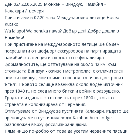
Ден 02/ 22.05.2025 Мюнхен – Виндхук, Намибия –
Калахари / вечеря
Пристигаме в 07:20 ч. на Международно летище Hosea
Kutako.
Wa lalapo! Wa penuka nawa? Добър ден! Добре дошли в
Намибия!
При пристигане на международното летище ще бъдем
посрещнати от шофьор/ екскурзовод на партниращата
намибийска агенция и след като се финализират
формалностите, ще отпътуваме на около 42 км. към
столицата Виндхук - оживен метрополис, с отличителен
немски привкус, чието име в превод означава „ветровит
ъгъл“. Първото селище възниква около воден източник
през 1840 г., но след много битки и войни е разрушено.
Градът е издигнат за втори път през 1890 г., когато
страната е колонизирана от Германия.
Отпътуваме от Виндхук за пустинята Калахари, където ще
пренощуваме в пустинния лодж
Kalahari Anib Lodge
,
разположен върху фосилизирани дюни.
Няма нищо по-добро от това да усетим червените пясъци