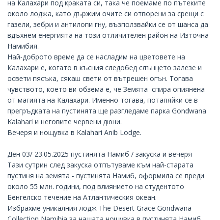
на Калахари под краката си, така че поемаме по пътеките
около лоджа, като държим очите си отворени за срещи с
газели, зебри и антилопи гну, възползвайки се от шанса да
вдъхнем енергията на този отличителен район на Източна
Намибия.
Най-доброто време да се насладим на цветовете на
Калахари е, когато в късния следобед слънцето залезе и
освети пясъка, сякаш свети от вътрешен огън. Тогава
чувството, което ви обзема е, че Земята спира опиянена
от магията на Калахари. Именно тогава, потапяйки се в
прегръдката на пустинята ще разгледаме парка Gondwana
Kalahari и неговите червени дюни.
Вечеря и нощувка в Kalahari Anib Lodge.
Ден 03/ 23.05.2025 пустинята Намиб / закуска и вечеря
Тази сутрин след закуска отпътуваме към най-старата
пустиня на земята - пустинята Намиб, оформила се преди
около 55 млн. години, под влиянието на студентото
Бенгелско течение на Атлантическия океан.
Избрахме уникалния лодж
The Desert Grace Gondwana
Collection Namibia
за нашата нощувка в пустинята Намиб.