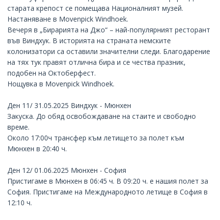
старата крепост се помещава Националният музей.
Настаняване в
Movenpick Windhoek
.
Вечеря в „Бирарията на Джо“ – най-популярният ресторант
във Виндхук. В историята на страната немските
колонизатори са оставили значителни следи. Благодарение
на тях тук правят отлична бира и се чества празник,
подобен на Октоберфест.
Нощувка в
Movenpick Windhoek
.
Ден 11/ 31.05.2025 Виндхук - Мюнхен
Закуска. До обяд освобождаване на стаите и свободно
време.
Около 17:00ч трансфер към летището за полет към
Мюнхен в 20:40 ч.
Ден 12/ 01.06.2025 Мюнхен - София
Пристигаме в Мюнхен в 06:45 ч. В 09:20 ч. е нашия полет за
София. Пристигаме на Международното летище в София в
12:10 ч.