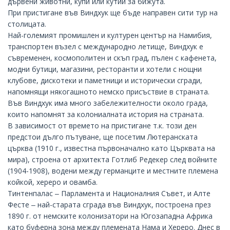
дървени животни, купи или кутии за бижута.
При пристигане във Виндхук ще бъде направен сити тур на
столицата.
Най-големият промишлен и културен център на Намибия,
транспортен възел с международно летище, Виндхук е
съвременен, космополитен и скъп град, пълен с кафенета,
модни бутици, магазини, ресторанти и хотели с нощни
клубове, дискотеки и паметници и исторически сгради,
напомнящи някогашното немско присъствие в страната.
Във Виндхук има много забележителности около града,
които напомнят за колониалната история на страната.
В зависимост от времето на пристигане т.к. този ден
предстои дълго пътуване, ще посетим Лютеранската
църква (1910 г., известна първоначално като Църквата на
мира), строена от архитекта Готлиб Редекер след войните
(1904-1908), водени между германците и местните племена
койкой, хереро и овамба.
Тинтенпалас ‒ Парламента и Националния Съвет, и Алте
Фесте ‒ най-старата сграда във Виндхук, построена през
1890 г. от немските колонизатори на Югозападна Африка
като буферна зона между племената Нама и Хереро. Днес в