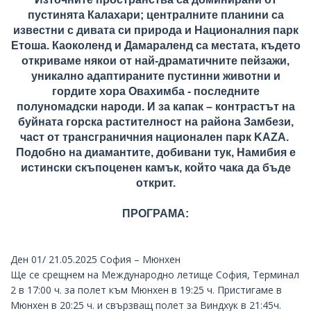
пустинята Калахари; централните планини са
известни с дивата си природа и Националния парк
Етоша. Каоколенд и Дамараленд са местата, където
откриваме някои от най-драматичните пейзажи,
уникално адаптираните пустинни животни и
гордите хора Овахимба - последните
полуномадски народи. И за капак – контрастът на
буйната горска растителност на района Замбези,
част от трансграничния национален парк KAZA.
Подобно на диамантите, добивани тук, Намибия е
истински скъпоценен камък, който чака да бъде
открит.
ПРОГРАМА:
Ден 01/ 21.05.2025 София –
Мюнхен
Ще се срещнем на Международно летище София, Терминал
2 в 17:00 ч. за полет към Мюнхен в 19:25 ч. Пристигаме в
Мюнхен в 20:25 ч. и свързващ полет за Виндхук в 21:45ч.