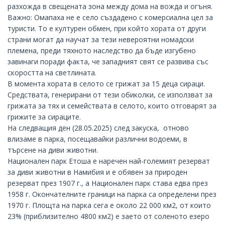
разхожда в свещената зона между дома на вожда и огъня.
Важно: Омапаха не е село създадено с комерсиална цел за
туристи. То е културен обмен, при който хората от други
страни могат да научат за тези невероятни номадски
племена, преди тяхното наследство да бъде изгубено
завинаги поради факта, че западният свят се развива със
скоростта на светлината.
В момента хората в селото се грижат за 15 деца сираци.
Средствата, генерирани от тези обиколки, се използват за
грижата за тях и семействата в селото, които отговарят за
грижите за сираците.
На следващия ден (28.05.2025) след закуска, отново
влизаме в парка, посещавайки различни водоеми, в
търсене на диви животни.
Национален парк Етоша е наречен най-големият резерват
за диви животни в Намибия и е обявен за природен
резерват през 1907 г., а Национален парк става едва през
1958 г. Окончателните граници на парка са определени през
1970 г. Площта на парка сега е около 22 000 км2, от които
23% (приблизително 4800 км2) е заето от соленото езеро