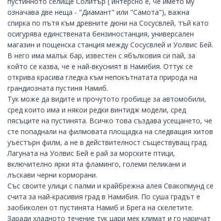
пустинното селище Солитър ( интерсно е, че името му
означава две неща - "Диамант" или "Самота"), важна
спирка по пътя към древните дюни на Сосусвлей, тъй като
осигурява единствената бензиностанция, универсален
магазин и пощенска станция между Сосусвлей и
Уолвис Бей
.
В него има малък бар, известен с ябълковия си пай, за
който се казва, че е най-вкусният в Намибия. Оттук се
открива красива гледка към непокътнатата природа на
грандиозната пустиня Намиб.
Тук може да видите и прочутото гробище за автомобили,
сред които има и някои редки винтидж модели, сред
пясъците на пустинята. Всичко това създава усещането, че
сте попаднали на филмовата площадка на следващия хитов
уъестърн филм, а не в действителност съществуващ град.
Лагуната на Уолвис Бей е рай за морските птици,
включително ярки ята фламинго, големи пеликани и
лъскави черни корморани.
Със своите улици с палми и крайбрежна алея Свакопмунд се
счита за най-красивия град в Намибия. По суша градът е
заобиколен от пустинята Намиб и Брега на скелетите.
Заради хладното течение тук цари мек климат и го наричат