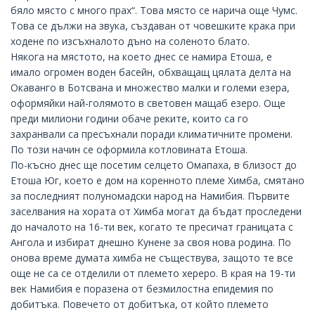
бяло място с много прах“. Това място се нарича още Чумс.
Това се дължи на звука, създаван от човешките крака при
ходене по изсъхналото дъно на соленото блато.
Някога на мястото, на което днес се намира Етоша, е
имало огромен воден басейн, обхващащ цялата делта на
Окаванго в Ботсвана и множество малки и големи езера,
оформяйки най-голямото в световен мащаб езеро. Още
преди милиони години обаче реките, които са го
захранвали са пресъхнали поради климатичните промени.
По този начин се оформила котловината Етоша.
По-късно днес ще посетим селцето Омапаха, в близост до
Етоша Юг, което е дом на коренното племе Химба, смятано
за последният полуномадски народ на Намибия. Първите
заселвания на хората от Химба могат да бъдат проследени
до началото на 16-ти век, когато те пресичат границата с
Ангола и избират днешно Кунене за своя нова родина. По
онова време думата химба не съществува, защото те все
още не са се отделили от племето хереро. В края на 19-ти
век Намибия е поразена от безмилостна епидемия по
добитъка. Повечето от добитъка, от който племето