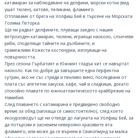
катамаран за наблюдаване на делфини, морски котки (вид
ушат тюлен), китове, пеликани, фламинго.
Отплаваме от брега на Уолфиш Бей в търсене на Морската
Голяма Петорка.
Ще ни радват делфините, плуващи заедно с нашия
ветроходен катамаран, тюлени, играещи наоколо, слънчеви
риби, споделящи тайните на дълбините, и
срамежливи Кожести костенурки, изплуващи на
повърхността.
През сезона Гърбатият и Южният гладък кит се навъртат
наоколо. Как по-добре да завършите една перфектна
сутрин, ако не със стриди и пенливо вино, последвани от
плата със апетитни закуски, кафе, чай и сладкиши, докато
спокойно плавате по южноатлантическото крайбрежие на
Намибия.
След плаването с катамарана е предвидено свободно
време за обяд (заплаща се самостоятелно), след което
екскурзоводът ще ни отведе до лагуната на Уолфиш Бей, за
да потърсим и заснемем неверояно красивите ята
фламинго, или може да се върнем в Свакопмунд за малка