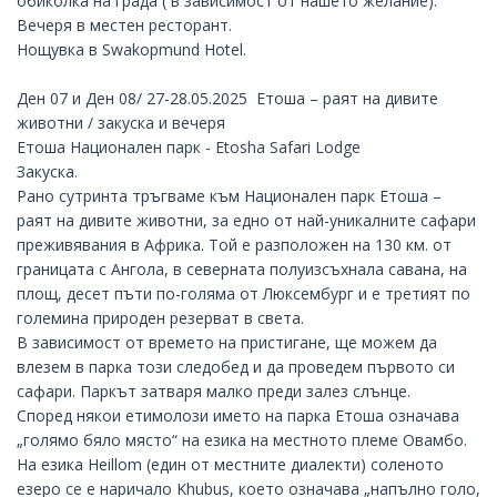
обиколка на града ( в зависимост от нашето желание).
Вечеря в местен ресторант.
Нощувка в
Swakopmund Hotel
.
Ден 07 и Ден 08/ 27-28.05.2025 Етоша – раят на дивите
животни / закуска и вечеря
Етоша Национален парк - Etosha Safari Lodge
Закуска.
Рано сутринта тръгваме към Национален парк Етоша –
раят на дивите животни, за едно от най-уникалните сафари
преживявания в Африка. Той е разположен на 130 км. от
границата с Ангола, в северната полуизсъхнала савана, на
площ, десет пъти по-голяма от Люксембург и е третият по
големина природен резерват в света.
В зависимост от времето на пристигане, ще можем да
влезем в парка този следобед и да проведем първото си
сафари. Паркът затваря малко преди залез слънце.
Според някои етимолози името на парка Етоша означава
„голямо бяло място“ на езика на местното племе Овамбо.
На езика Heillom (един от местните диалекти) соленото
езеро се е наричало Khubus, което означава „напълно голо,