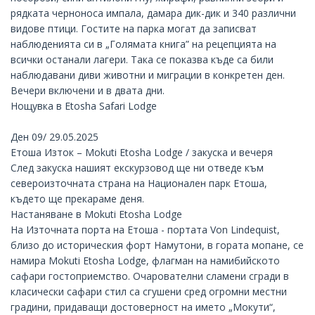
рядката черноноса импала, дамара дик-дик и 340 различни
видове птици. Гостите на парка могат да записват
наблюденията си в „Голямата книга” на рецепцията на
всички останали лагери. Така се показва къде са били
наблюдавани диви животни и миграции в конкретен ден.
Вечери включени и в двата дни.
Нощувка в
Etosha Safari Lodge
Ден 09/ 29.05.2025
Етоша Изток – Mokuti Etosha Lodge / закуска и вечеря
След закуска нашият екскурзовод ще ни отведе към
североизточната страна на Национален парк Етоша,
където ще прекараме деня.
Настаняване в
Mokuti Etosha Lodge
На Източната порта на Етоша - портата Von Lindequist,
близо до историческия форт Намутони, в гората мопане, се
намира Mokuti Etosha Lodge, флагман на намибийското
сафари гостоприемство. Очарователни сламени сгради в
класически сафари стил са сгушени сред огромни местни
градини, придаващи достоверност на името „Мокути“,