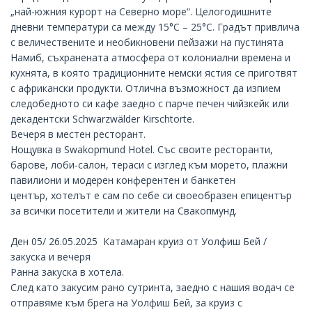
„най-южния курорт на Северно море“. Целогодишните
дневни температури са между 15°C – 25°C. Градът привлича
с величествените и необикновени пейзажи на пустинята
Намиб, съхранената атмосфера от колониални времена и
кухнята, в която традиционните немски ястия се приготвят
с африкански продукти. Отлична възможност да изпием
следобедното си кафе заедно с парче печен чийзкейк или
декадентски Schwarzwälder Kirschtorte.
Вечеря в местен ресторант.
Нощувка в
Swakopmund Hotel
. Със своите ресторанти,
барове, лоби-салон, тераси с изглед към морето, плажни
павилиони и модерен конферентен и банкетен
център, хотелът е сам по себе си своеобразен епицентър
за всички посетители и жители на Свакопмунд.
Ден 05/ 26.05.2025 Катамаран круиз от Уолфиш Бей /
закуска и вечеря
Ранна закуска в хотела.
След като закусим рано сутринта, заедно с нашия водач се
отправяме към брега на Уолфиш Бей, за круиз с