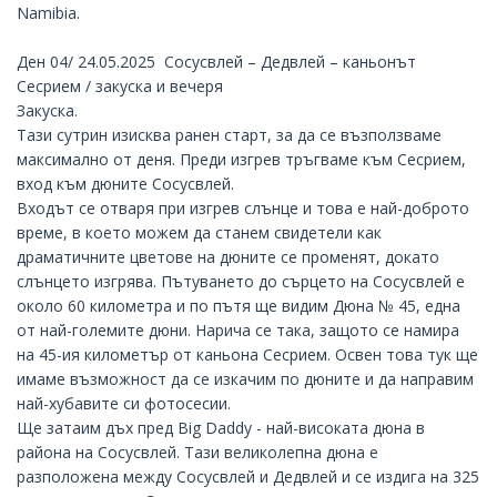
Namibia
.
Ден 04/ 24.05.2025 Сосусвлей – Дедвлей – каньонът
Сесрием / закуска и вечеря
Закуска.
Тази сутрин изисква ранен старт, за да се възползваме
максимално от деня. Преди изгрев тръгваме към Сесрием,
вход към дюните Сосусвлей.
Входът се отваря при изгрев слънце и това е най-доброто
време, в което можем да станем свидетели как
драматичните цветове на дюните се променят, докато
слънцето изгрява. Пътуването до сърцето на Сосусвлей е
около 60 километра и по пътя ще видим Дюна № 45, една
от най-големите дюни. Нарича се така, защото се намира
на 45-ия километър от каньона Сесрием. Освен това тук ще
имаме възможност да се изкачим по дюните и да направим
най-хубавите си фотосесии.
Ще затаим дъх пред Big Daddy - най-високата дюна в
района на Сосусвлей. Тази великолепна дюна е
разположена между Сосусвлей и Дедвлей и се издига на 325