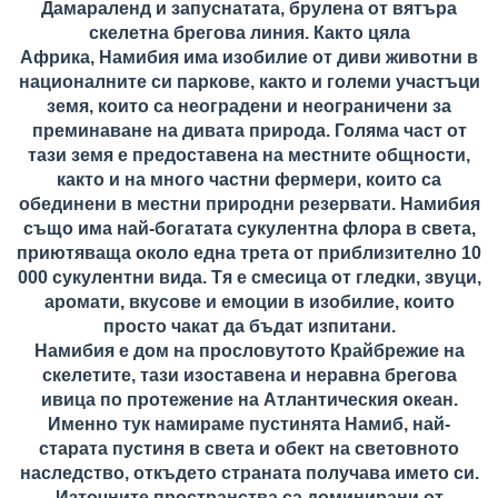
Дамараленд и запуснатата, брулена от вятъра
скелетна брегова линия. Както цяла
Африка, Намибия има изобилие от диви животни в
националните си паркове, както и големи участъци
земя, които са неоградени и неограничени за
преминаване на дивата природа. Голяма част от
тази земя е предоставена на местните общности,
както и на много частни фермери, които са
обединени в местни природни резервати. Намибия
също има най-богатата сукулентна флора в света,
приютяваща около една трета от приблизително 10
000 сукулентни вида. Тя е смесица от гледки, звуци,
аромати, вкусове и емоции в изобилие, които
просто чакат да бъдат изпитани.
Намибия е дом на прословутото Крайбрежие на
скелетите, тази изоставена и неравна брегова
ивица по протежение на Атлантическия океан.
Именно тук намираме пустинята Намиб, най-
старата пустиня в света и обект на световното
наследство, откъдето страната получава името си.
Източните пространства са доминирани от