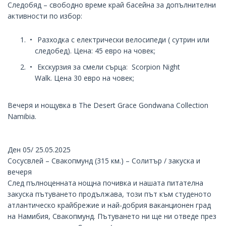
Следобяд – свободно време край басейна за допълнителни
активности по избор:
Разходка с електрически велосипеди ( сутрин или
следобед). Цена: 45 евро на човек;
Екскурзия за смели сърца: Scorpion Night
Walk. Цена 30 евро на човек;
Вечеря и нощувка в
The Desert Grace Gondwana Collection
Namibia
.
Ден 05/ 25.05.2025
Сосусвлей – Свакопмунд (315 км.) – Солитър / закуска и
вечеря
След пълноценната нощна почивка и нашата питателна
закуска пътуването продължава, този път към студеното
атлантическо крайбрежие и най-добрия ваканционен град
на Намибия, Свакопмунд. Пътуването ни ще ни отведе през