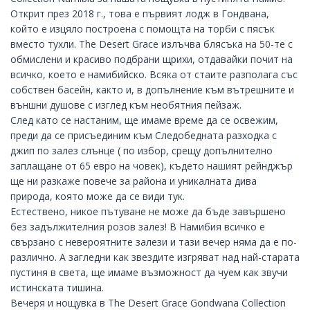
Открит през 2018 г., това е първият лодж в Гондвана,
който е изцяло построена с помощта на торби с пясък
вместо тухли. The Desert Grace излъчва блясъка на 50-те с
обмислени и красиво подбрани щрихи, отдавайки почит на
всичко, което е намибийско. Всяка от стаите разполага със
собствен басейн, както и, в допълнение към вътрешните и
външни душове с изглед към необятния пейзаж.
След като се настаним, ще имаме време да се освежим,
преди да се присъединим към Следобедната разходка с
джип по залез слънце ( по избор, срещу допълнително
заплащане от 65 евро на човек), където нашият рейнджър
ще ни разкаже повече за района и уникалната дива
природа, която може да се види тук.
Естествено, никое пътуване не може да бъде завършено
без задължителния розов залез! В Намибия всичко е
свързано с невероятните залези и тази вечер няма да е по-
различно. А загледни как звездите изгряват над най-старата
пустиня в света, ще имаме възможност да чуем как звучи
истинската тишина.
Вечеря и нощувка в
The Desert Grace Gondwana Collection