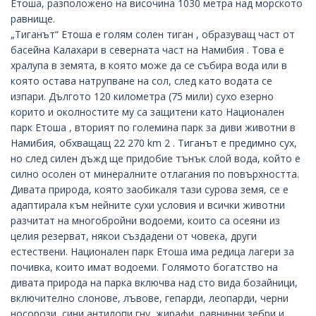
Етоша, разположено на височина 1030 метра над морското
равнище.
„Тиганът“ Етоша е голям солен тиган , образуващ част от
басейна Калахари в северната част на Намибия . Това е
хралупа в земята, в която може да се събира вода или в
която остава натрупване на сол, след като водата се
изпари. Дългото 120 километра (75 мили) сухо езерно
корито и околностите му са защитени като Национален
парк Етоша , вторият по големина парк за диви животни в
Намибия, обхващащ 22 270 km 2 . Тиганът е предимно сух,
но след силен дъжд ще придобие тънък слой вода, който е
силно осолен от минералните отлагания по повърхността.
Дивата природа, която заобикаля тази сурова земя, се е
адаптирала към нейните сухи условия и всички животни
разчитат на многобройни водоеми, които са осеяни из
целия резерват, някои създадени от човека, други
естествени. Национален парк Етоша има редица лагери за
почивка, които имат водоеми. Голямото богатство на
дивата природа на парка включва над сто вида бозайници,
включително слонове, лъвове, гепарди, леопарди, черни
носорози, сини антилопи гну, жирафи, равнинни зебри и