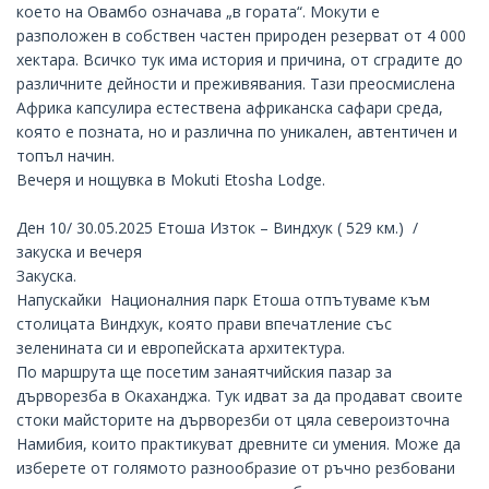
което на Овамбо означава „в гората“. Мокути е
разположен в собствен частен природен резерват от 4 000
хектара. Всичко тук има история и причина, от сградите до
различните дейности и преживявания. Тази преосмислена
Африка капсулира естествена африканска сафари среда,
която е позната, но и различна по уникален, автентичен и
топъл начин.
Вечеря и нощувка в
Mokuti Etosha Lodge
.
Ден 10/ 30.05.2025 Етоша Изток – Виндхук ( 529 км.) /
закуска и вечеря
Закуска.
Напускайки Националния парк Етоша отпътуваме към
столицата Виндхук, която прави впечатление със
зеленината си и европейската архитектура.
По маршрута ще посетим занаятчийския пазар за
дърворезба в Окаханджа. Тук идват за да продават своите
стоки майсторите на дърворезби от цяла североизточна
Намибия, които практикуват древните си умения. Може да
изберете от голямото разнообразие от ръчно резбовани