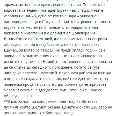
щрауси, антилопите орикс, някои растения. Повечето от
видовете са ендемични, адаптирани към специфичните
условия на Намиб, едно от които е нара – уникално
растение, виреещо в Сосусвлей, чиято вътрешност е много
вкусна, а за местните от племето топнаара то е най-
важното в живота им и е елемент от фолклора им.
Връщайки се от Сосусвлей, ще посетим каньона Сесрием -
образувал се под въздействието на неголямата река
Цаучаб, за която се твърди, че преди хиляди години се е
вливала в Атлантическия океан. Но с настъпването на
дюните от пустинята Намиб тя постепенно се затлачила, за
да се стигне до сегашното положение, когато се губи
някъде из платото Сосусвлей. Вековната работа на вятъра
и водата е създала този каньон, който е еднокилометров
планински процеп в скалите с дълбочина до четиридесет
метра. В сезона на дъждовете в дъното на каньона се
образува езеро.
**Възможност за панорамен полет над необятната
пустиня, която „целува“ океана. Цената е около 220 евро на
човек в зависимост от броя участници.