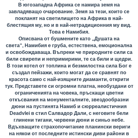
В югозападна Африка се намира земя на
завладяващо очарование. Земя за тези, които се
покланят на светилището на Африка в най-
блестящия му, но и в най-нетрадиционния му вид.
Това е Намибия.
Описвана от бушмените като „Душата на
света“, Намибия е груба, естествена, eмоционална
и освобождаваща. Въпреки че природните сили са
били свирепи и непримирими, те са били и щедри.
В този котел от топлина и безмилостна сила Бог е
създал пейзажи, които могат да се сравнят по
красота само с най-изящните диаманти, открити
тук. Представете си огромни платна, необуздани от
ограниченията на човека, пръскащи цветни
откъсвания на монументалните, звездообразни
дюни на пустинята Намиб и сюрреалистичния
Deadvlei в стил Салвадор Дали, с неговите бели
глинени тигани, червени дюни и синьо небе.
Вдъхващите страхопочитание планински вериги
на някои от последните истински диви райони в