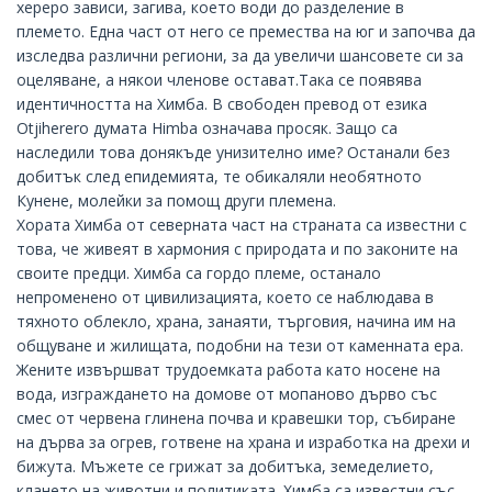
хереро зависи, загива, което води до разделение в
племето. Една част от него се премества на юг и започва да
изследва различни региони, за да увеличи шансовете си за
оцеляване, а някои членове остават.Така се появява
идентичността на Химба. В свободен превод от езика
Otjiherero думата Himba означава просяк. Защо са
наследили това донякъде унизително име? Останали без
добитък след епидемията, те обикаляли необятното
Кунене, молейки за помощ други племена.
Хората Химба от северната част на страната са известни с
това, че живеят в хармония с природата и по законите на
своите предци. Химба са гордо племе, останало
непроменено от цивилизацията, което се наблюдава в
тяхното облекло, храна, занаяти, търговия, начина им на
общуване и жилищата, подобни на тези от каменната ера.
Жените извършват трудоемката работа като носене на
вода, изграждането на домове от мопаново дърво със
смес от червена глинена почва и кравешки тор, събиране
на дърва за огрев, готвене на храна и изработка на дрехи и
бижута. Мъжете се грижат за добитъка, земеделието,
клането на животни и политиката. Химба са известни със