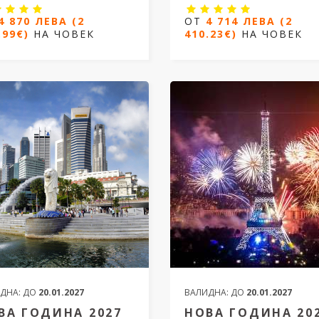
4 870 ЛЕВА (2
ОТ
4 714 ЛЕВА (2
.99€)
НА ЧОВЕК
410.23€)
НА ЧОВЕК
да и Нова година 2027 в
Екзотичен Тайланд - Банкок
рия и о. Мадейра
Старите столици + почивка
о-в Пукет
ощувки/ 13 дни
12
нощувки/ 15 дни
от 23.12.2026 до 04.01.2027
Дати от 14.11.2026 до 03.03.2
ОТ
4 870 ЛЕВА (2
89.99€)
НА ЧОВЕК
ОТ
4 714 ЛЕВА (2
410.23€)
НА ЧОВЕК
ДНА:
ДО
20.01.2027
ВАЛИДНА:
ДО
20.01.2027
ВА ГОДИНА 2027
НОВА ГОДИНА 20