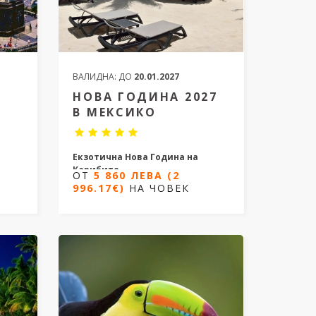
ВАЛИДНА:
ДО
20.01.2027
НОВА ГОДИНА 2027
В МЕКСИКО
Екзотична Нова Година на
Карибите
ОТ
5 860 ЛЕВА (2
996.17€)
НА ЧОВЕК
11 дни/8 нощувки
от 29.12.2026 до 08.01.2027
3.2027
ОТ
5 860 ЛЕВА (2
996.17€)
НА ЧОВЕК