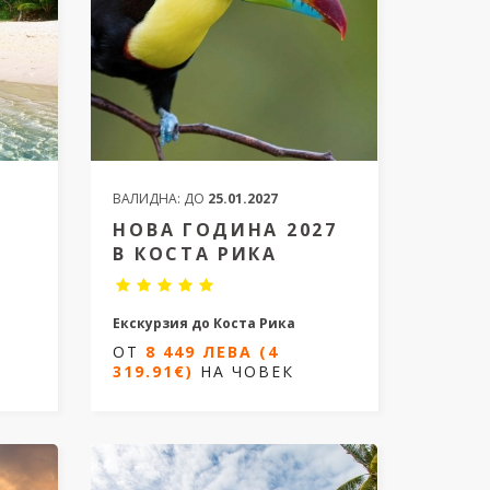
ВАЛИДНА:
ДО
25.01.2027
НОВА ГОДИНА 2027
В КОСТА РИКА
Екскурзия до Коста Рика
рна
ОТ
8 449 ЛЕВА (4
11 дни/ 9 нощувки
319.91€)
НА ЧОВЕК
Дати от 28.12.2026 до 07.01.2027
027
ОТ
8 449 ЛЕВА (4
319.91€)
НА ЧОВЕК