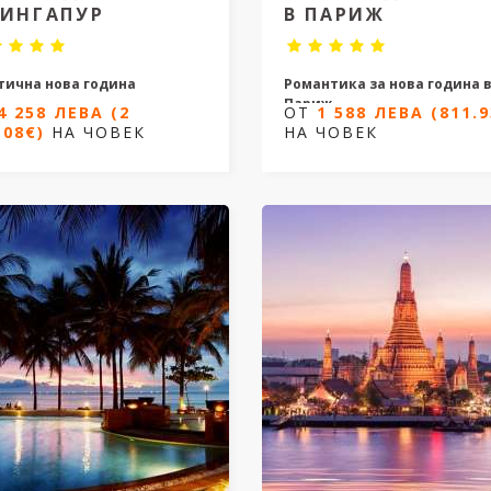
СИНГАПУР
В ПАРИЖ
тична нова година
Романтика за нова година 
Париж
4 258 ЛЕВА (2
ОТ
1 588 ЛЕВА (811.9
и / 5 нощувки
.08€)
НА ЧОВЕК
НА ЧОВЕК
6 дни / 5 нощувки
от 27.12.2026 до 03.01.2027
Дати от 30.12.2026 до 04.01.
ОТ
4 258 ЛЕВА (2
77.08€)
НА ЧОВЕК
ОТ
1 588 ЛЕВА
(811.93€)
НА ЧОВЕ