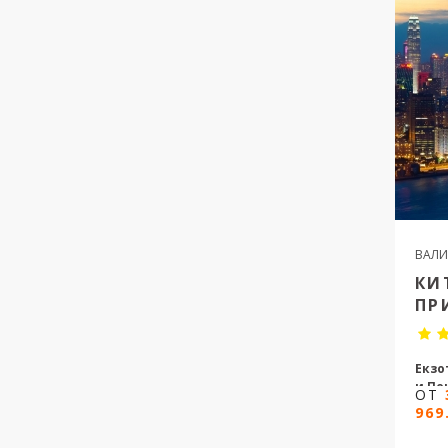
9
ВАЛИ
КИ
ПР
Екзо
и Пе
ОТ
969
8 но