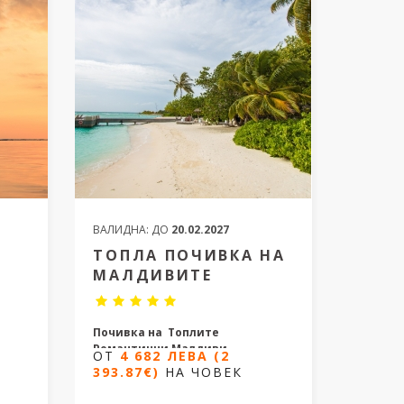
ВАЛИДНА:
ДО
20.02.2027
Т
ТОПЛА ПОЧИВКА НА
МАЛДИВИТЕ
Почивка на Топлите
Романтични Малдиви
ОТ
4 682 ЛЕВА (2
393.87€)
НА ЧОВЕК
9 дни / 7
нощувки
027