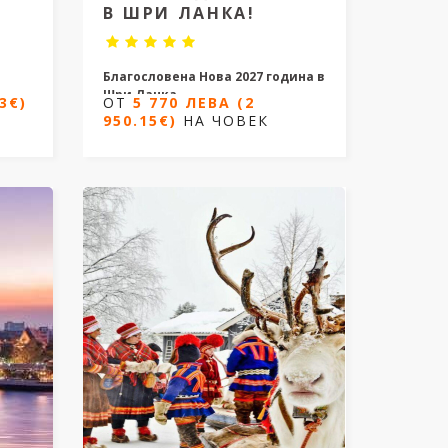
В ШРИ ЛАНКА!
в
Благословена Нова 2027 година в
Шри Ланка
3€)
ОТ
5 770 ЛЕВА (2
950.15€)
НА ЧОВЕК
9 дни/ 7 нощувки
2027
Дати
27.12.2026 до 04.01.2027
ОТ
5 770 ЛЕВА (2
К
950.15€)
НА ЧОВЕК