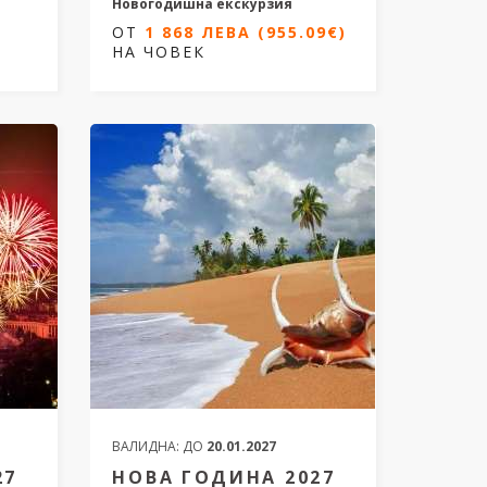
Новогодишна екскурзия
ОТ
1 868 ЛЕВА (955.09€)
4 нощувки/ 5 дни
НА ЧОВЕК
 и
 на
Дати от 30.12.2026 до 03.01.2027
ОТ
1 868 ЛЕВА
(955.09€)
НА ЧОВЕК
027
ВАЛИДНА:
ДО
20.01.2027
27
НОВА ГОДИНА 2027