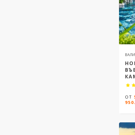
ВАЛИ
НО
ВЪ
КА
Нова
ОТ
и К
950
12 н
Дати 