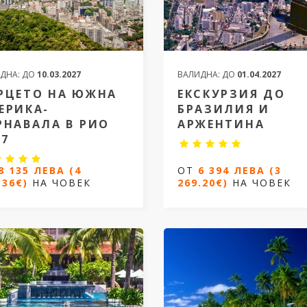
ДНА:
ДО
10.03.2027
ВАЛИДНА:
ДО
01.04.2027
РЦЕТО НА ЮЖНА
ЕКСКУРЗИЯ ДО
ЕРИКА-
БРАЗИЛИЯ И
РНАВАЛА В РИО
АРЖЕНТИНА
27
Невероятно пътешествие
8 135 ЛЕВА (4
ОТ
6 394 ЛЕВА (3
.36€)
НА ЧОВЕК
269.20€)
НА ЧОВЕК
урзия до Бразилия и
13 дни /10 нощувки
нтина
Дати от 17.11.2026 и от 03.0
ни / 10 нощувки
и
от 06.02.2027 до 18.02.2027
ОТ
6 394 ЛЕВА (3
269.20€)
НА ЧОВЕК
ОТ
8 135 ЛЕВА (4
59.36€)
НА ЧОВЕК