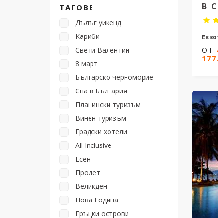
В 
ТАГОВЕ
Дълъг уикенд
Кариби
Екзо
Свети Валентин
ОТ
8 дн
177
8 март
Дати 
Българско черноморие
Спа в България
Планински туризъм
1
Винен туризъм
Градски хотели
All Inclusive
Есен
Пролет
Великден
Нова Година
Гръцки острови