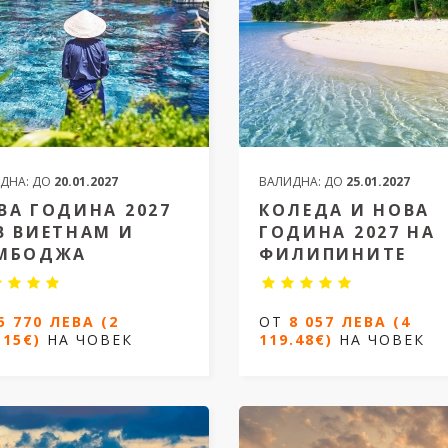
ДНА:
ДО
20.01.2027
ВАЛИДНА:
ДО
25.01.2027
ВА ГОДИНА 2027
КОЛЕДА И НОВА
В ВИЕТНАМ И
ГОДИНА 2027 НА
МБОДЖА
ФИЛИПИНИТЕ
 2027 година във Виетнам
Екзотични Филипини от Ва
5 770 ЛЕВА (2
ОТ
8 057 ЛЕВА (4
амбоджа
.15€)
НА ЧОВЕК
119.48€)
НА ЧОВЕК
15 дни / 12 нощувки
ощувки/ 14 дни
Дати от 22.12.2026 до 05.01.2
от 22.12.2026 до 04.01.2027
ОТ
8 057 ЛЕВА (4