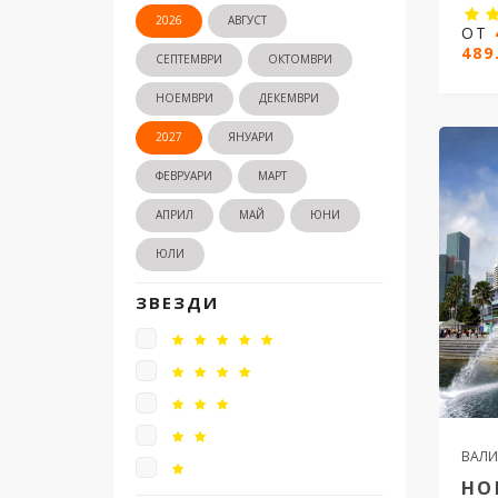
2026
АВГУСТ
ОТ
489
Коле
СЕПТЕМВРИ
ОКТОМВРИ
Кана
НОЕМВРИ
ДЕКЕМВРИ
12 н
2027
ЯНУАРИ
Дати 
ФЕВРУАРИ
МАРТ
АПРИЛ
МАЙ
ЮНИ
4
ЮЛИ
ЗВЕЗДИ
ВАЛИ
НО