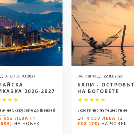
ОТ
5 770 ЛЕВА (2
119.48€)
НА ЧОВЕК
50.15€)
НА ЧОВЕК
ДНА:
ДО
30.03.2027
ВАЛИДНА:
ДО
22.03.2027
ТАЙСКА
БАЛИ - ОСТРОВЪ
ИКАЗКА 2026-2027
НА БОГОВЕТЕ
тична Екскурзия до Шанхай
Екзотично пътешествие
кин
3 852 ЛЕВА (1
ОТ
4 558 ЛЕВА (2
10 нощувки / 13 дни
.50€)
НА ЧОВЕК
330.47€)
НА ЧОВЕК
щувки/ 10 дни
Дати от 27.11.2026 до 13.02.2