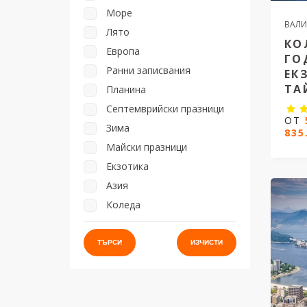
Море
ВАЛИ
Лято
КО
Европа
ГО
Ранни записвания
ЕК
ТА
Планина
Септемврийски празници
ОТ
Зима
835
Коле
Тай
Майски празници
Екзотика
15 д
Азия
дати 
Коледа
8