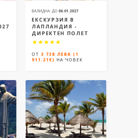
ВАЛИДНА:
ДО
06.01.2027
ЕКСКУРЗИЯ В
027
ЛАПЛАНДИЯ -
ДИРЕКТЕН ПОЛЕТ
Екскурзия в Лапландия -
ОТ
3 738 ЛЕВА (1
Директен полет
911.21€)
НА ЧОВЕК
027
5 дни / 4 нощувки
Дати от 07.12.2026 и от 14.12.2026
ОТ
3 738 ЛЕВА (1
911.21€)
НА ЧОВЕК