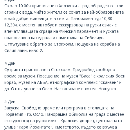
Около 10.00ч пристигане в Хелзинки - град обграден от три
страни с вода, чийто жители се сочат за най-образованите
и най-добре живеещите в света. Панорамен тур 10,30-
12,30ч. с местен автобус и екскурзовод на руски език - с
впечатляващата сграда на Финския парламент и Руската
православна катедрала и паметника на Сибелиус.
Отпътуване обратно за Стокхолм. Нощувка на кораба на
Силия лайн, ниво 2.
4 Ден
Сутринта пристигане в Стокхолм. Предиобяд свободно
време за музеи. Посещение на музея "Васа" с кралския боен
кораб, музея на АББА, етнографския комплекс "Сканзен" и
др. Отпътуване за Осло. Настаняване в хотел. Нощувка.
5 Ден
Закуска. Свободно време или програма в столицата на
Норвегия - гр. Осло. Панорамна обиколка на града с местен
екскурзовод на руски език - Кралския дворец, централната
улица "Карл Йохангате", Кметството, където се връчва