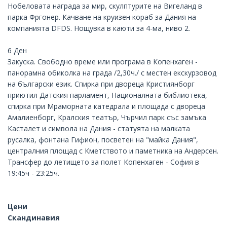
Нобеловата награда за мир, скулптурите на Вигеланд в
парка Фргонер. Качване на круизен кораб за Дания на
компанията DFDS. Нощувка в каюти за 4-ма, ниво 2.
6 Ден
Закуска. Свободно време или програма в Копенхаген -
панорамна обиколка на града /2,30ч./ с местен екскурзовод
на български език. Спирка при двореца Кристиянборг
приютил Датския парламент, Националната библиотека,
спирка при Mраморната катедрала и площада с двореца
Амалиенборг, Кралския театър, Чърчил парк със замъка
Касталет и символа на Дания - статуята на малката
русалка, фонтана Гифион, посветен на "майка Дания",
централния площад с Кметството и паметника на Андерсен.
Трансфер до летището за полет Копенхаген - София в
19:45ч - 23:25ч.
Цени
Скандинавия