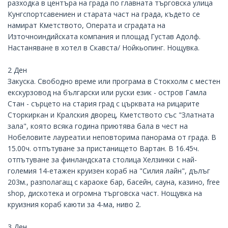
разходка в центъра на града по главната търговска улица
Кунгспортсавениен и старата част на града, където се
намират Кметството, Операта и сградата на
Източноиндийската компания и площад Густав Адолф.
Настаняване в хотел в Скавста/ Нойкьопинг. Нощувка.
2 Ден
Закуска. Свободно време или програма в Стокхолм с местен
екскурзовод на български или руски език - остров Гамла
Стан - сърцето на стария град с църквата на рицарите
Сторкиркан и Кралския дворец, Кметството със "Златната
зала", която всяка година приютява бала в чест на
Нобеловите лауреати.и неповторима панорама от града. В
15.00ч. отпътуване за пристанището Вартан. В 16.45ч.
отпътуване за финландската столица Хелзинки с най-
големия 14-етажен круизен кораб на "Силия лайн", дълъг
203м., разполагащ с караоке бар, басейн, сауна, казино, free
shop, дискотека и огромна търговска част. Нощувка на
круизния кораб каюти за 4-ма, ниво 2.
3 Ден