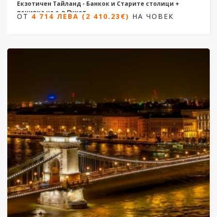
Екзотичен Тайланд - Банкок и Старите столици +
почивка на о-в Пукет
ОТ
4 714 ЛЕВА (2 410.23€)
НА ЧОВЕК
12
нощувки/ 15 дни
Дати от 14.11.2026 до 03.03.2027
ОТ
4 714 ЛЕВА (2 410.23€)
НА ЧОВЕК