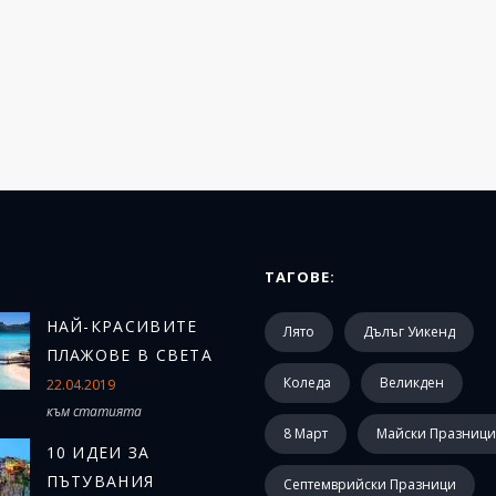
ТАГОВЕ:
Н
АЙ-КРАСИВИТЕ
Лято
Дълъг Уикенд
ПЛАЖОВЕ В СВЕТА
Коледа
Великден
22.04.2019
към статията
8 Март
Майски Празници
10 ИДЕИ ЗА
ПЪТУВАНИЯ
Септемврийски Празници