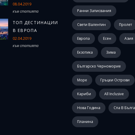
08.04.2019
Ранни Записвания
към статията
ТОП ДЕСТИНАЦИИ
Свети Валентин
Пролет
В ЕВРОПА
02.04.2019
Европа
Есен
Азия
към статията
Екзотика
Зима
Българско Черноморие
Море
Гръцки Острови
Кариби
All Inclusive
Нова Година
Спа В Бълг
Планина