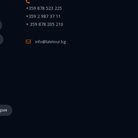
+359 878 523 225
+359 2 987 37 11
+ 359 878 205 210
info@laletour.bg
ария