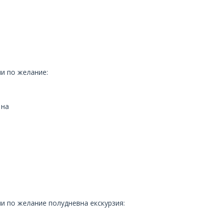
ли по желание:
 на
ли по желание полудневна екскурзия: