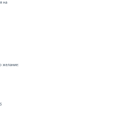
я на
о желание:
б