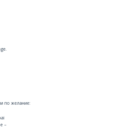
ge.
ли по желание:
ai
е –