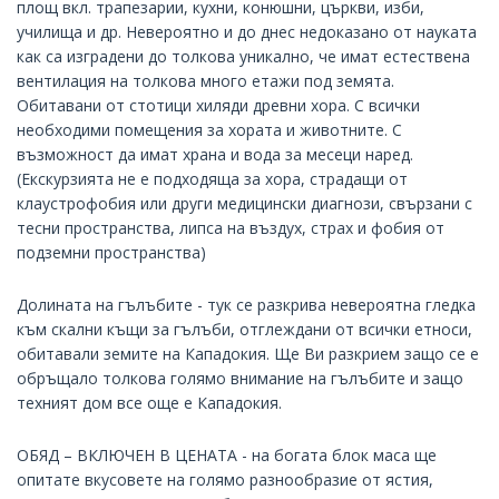
площ вкл. трапезарии, кухни, конюшни, църкви, изби,
училища и др. Невероятно и до днес недоказано от науката
как са изградени до толкова уникално, че имат естествена
вентилация на толкова много етажи под земята.
Обитавани от стотици хиляди древни хора. С всички
необходими помещения за хората и животните. С
възможност да имат храна и вода за месеци наред.
(Екскурзията не е подходяща за хора, страдащи от
клаустрофобия или други медицински диагнози, свързани с
тесни пространства, липса на въздух, страх и фобия от
подземни пространства)
Долината на гълъбите - тук се разкрива невероятна гледка
към скални къщи за гълъби, отглеждани от всички етноси,
обитавали земите на Кападокия. Ще Ви разкрием защо се е
обръщало толкова голямо внимание на гълъбите и защо
техният дом все още е Кападокия.
ОБЯД – ВКЛЮЧЕН В ЦЕНАТА - на богата блок маса ще
опитате вкусовете на голямо разнообразие от ястия,