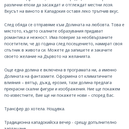
различни епохи да засаждат и отглеждат местни лозя.
Вкусът на виното в Кападокия оставя леко тръпчив вкус.
След обяда се отправяме към Долината на любовта. Това е
мястото, където скалните образувания придават
романтика и нежност. Има поверие за необвързаните
посетители, че до година след посещението, намират своя
спътник в живота си. Можете да запишете и закачите
своето желание на Дървото на желанията.
Още една долина е включена в програмата ни, а именно
Долината на фантазиите. Оформена от климатичните
влияния – вятър, дъжд, ерозия, тази долина предлага
прекрасни скални фигури и изображения. Ние ще покажем
по-известните, Вие ще ни покажете нови – според Вас.
Трансфер до хотела. Нощувка.
Традиционна кападокийска вечер - срещу допълнително
заплащане.