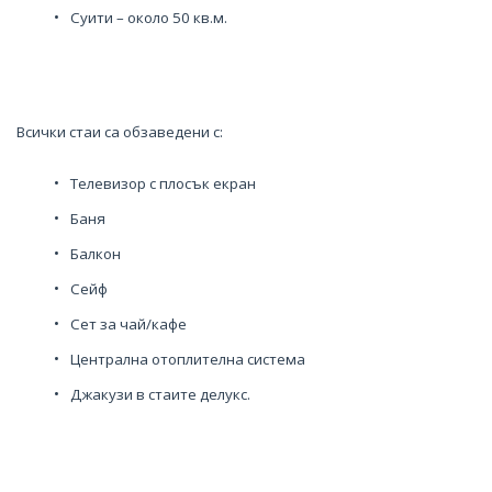
Суити – около 50 кв.м.
Всички стаи са обзаведени с:
Телевизор с плосък екран
Баня
Балкон
Сейф
Сет за чай/кафе
Централна отоплителна система
Джакузи в стаите делукс.