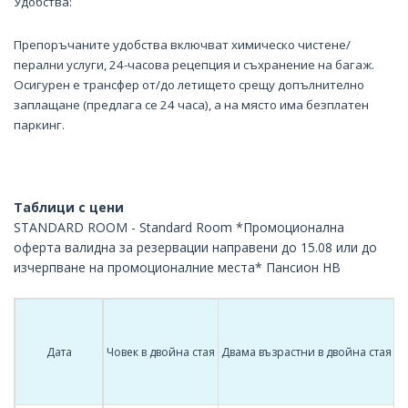
Удобства:
Препоръчаните удобства включват химическо чистене/
перални услуги, 24-часова рецепция и съхранение на багаж.
Осигурен е трансфер от/до летището срещу допълнително
заплащане (предлага се 24 часа), а на място има безплатен
паркинг.
Таблици с цени
STANDARD ROOM - Standard Room *Промоционална
оферта валидна за резервации направени до 15.08 или до
изчерпване на промоционалние места* Пансион HB
Дата
Човек в двойна стая
Двама възрастни в двойна стая
Т