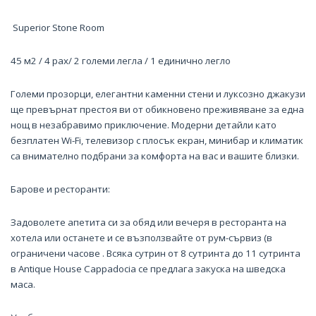
Superior Stone Room
45 м2 / 4 pax/ 2 големи легла / 1 единично легло
Големи прозорци, елегантни каменни стени и луксозно джакузи
ще превърнат престоя ви от обикновено преживяване за една
нощ в незабравимо приключение. Модерни детайли като
безплатен Wi-Fi, телевизор с плосък екран, минибар и климатик
са внимателно подбрани за комфорта на вас и вашите близки.
Барове и ресторанти:
Задоволете апетита си за обяд или вечеря в ресторанта на
хотела или останете и се възползвайте от рум-сървиз (в
ограничени часове . Всяка сутрин от 8 сутринта до 11 сутринта
в Antique House Cappadocia се предлага закуска на шведска
маса.