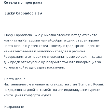
Хотели по програма
Lucky Cappadocia 3★
Lucky Cappadocia 3★ е уникална възможност да откриете
магията на Кападокия на най-добрите цени, с гарантирано
настаняване в уютен хотел 3 звезди в град Ургюп – един от
най-автентичните и живописни градове в региона.
Резервацията се прави по специални промо условия – до два
дни преди отпътуване ще получите точната информация за
хотела, в който ще бъдете настанени.
Настаняване
Настаняването е в минимум стандартна стая (Standard Room),
подходяща за двойки, семейства или индивидуални туристи,
които ценят комфорта и уюта.
Изхранване