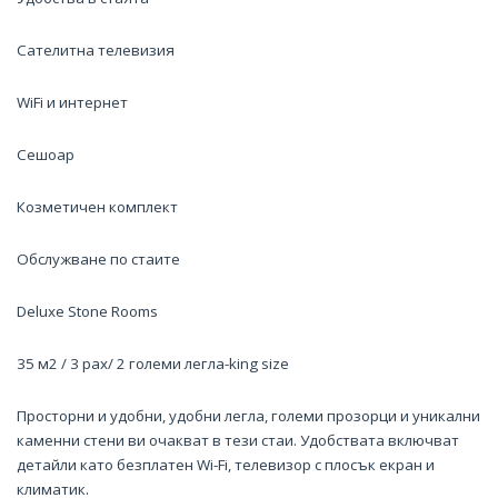
Сателитна телевизия
WiFi и интернет
Сешоар
Козметичен комплект
Обслужване по стаите
Deluxe Stone Rooms
35 м2 / 3 pax/ 2 големи легла-king size
Просторни и удобни, удобни легла, големи прозорци и уникални
каменни стени ви очакват в тези стаи. Удобствата включват
детайли като безплатен Wi-Fi, телевизор с плосък екран и
климатик.