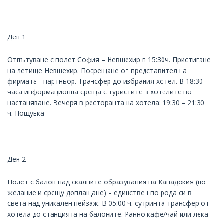
Ден 1
Отпътуване с полет София – Невшехир в 15:30ч. Пристигане
на летище Невшехир. Посрещане от представител на
фирмата - партньор. Трансфер до избрания хотел. В 18:30
часа информационна среща с туристите в хотелите по
настаняване. Вечеря в ресторанта на хотела: 19:30 – 21:30
ч. Нощувка
Ден 2
Полет с балон над скалните образувания на Кападокия (по
желание и срещу доплащане) – единствен по рода си в
света над уникален пейзаж. В 05:00 ч. сутринта трансфер от
хотела до станцията на балоните. Ранно кафе/чай или лека