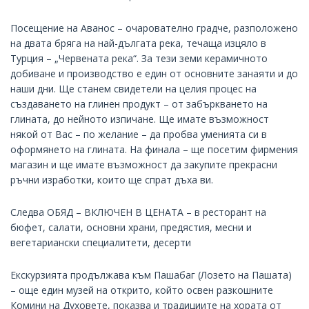
Посещение на Аванос – очарователно градче, разположено
на двата бряга на най-дългата река, течаща изцяло в
Турция – „Червената река“. За тези земи керамичното
добиване и производство е един от основните занаяти и до
наши дни. Ще станем свидетели на целия процес на
създаването на глинен продукт – от забъркването на
глината, до нейното изпичане. Ще имате възможност
някой от Вас – по желание – да пробва уменията си в
оформянето на глината. На финала – ще посетим фирмения
магазин и ще имате възможност да закупите прекрасни
ръчни изработки, които ще спрат дъха ви.
Следва ОБЯД – ВКЛЮЧЕН В ЦЕНАТА – в ресторант на
бюфет, салати, основни храни, предястия, месни и
вегетариански специалитети, десерти
Екскурзията продължава към Пашабаг (Лозето на Пашата)
– още един музей на открито, който освен разкошните
Комини на Духовете, показва и традициите на хората от