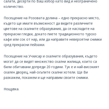
салати, десерти по Ваш избор като вид и неограничено
количество.
Посещение на Розовата долина – едно прекрасно място,
където ще имате възможност да видите различните
цветове на скалните образувания, да се насладите на
прекрасни гледки, докато пиете традиционното турско
кафе или сок от нар, или да направите невероятни снимки
сред прекрасни пейзажи.
Посещение на Учхисар и скалните образувания, където
могат да се видят множество скални жилища, които са
били обитавани допреди 20 години. Тук е и най-високият
скален дворец, най-скъпите скални хотели. Ще Ви
разкажем, покажем и ще направим своите снимки.
Нощувка.