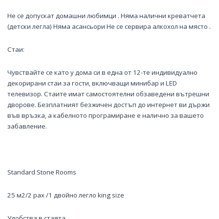
Не се допускат домашни любимци . Няма налични креватчета
(детски легла) Няма асансьори Не се сервира алкохол на място .
Стаи:
Чувствайте се като у дома си в една от 12-те индивидуално
декорирани стаи за гости, включващи минибар и LED
телевизор. Стаите имат самостоятелни обзаведени вътрешни
дворове. Безплатният безжичен достъп до интернет ви държи
във връзка, а кабелното програмиране е налично за вашето
забавление.
Standard Stone Rooms
25 м2/2 pax /1 двойно легло king size
Удобства в стаята