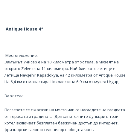
Antique House 4*
Местопложение:
Замъкът Учисар е на 10 километра от хотела, а Музеят на
открито Zelve е на 11 километра. Най-близкото летище е
летище Nevşehir Kapadokya, на 42 километра от Antique House
На 6,4 км от манастира Николос и на 6,9 км от музея Urgup,
За хотела:
Поглезете се с масажи на място или се насладете на гледката
от терасата и градината. Допълнителните функции в този
хотел включват безплатен безжичен достъп до интернет,
фризьорски салон и телевизор в общата част.