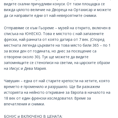
видите скални причудливи конуси. От тази площадка се
вижда цялото величие на Двореца на Ортахисар и можете
да си направите едни от най-невероятните снимки.
Отправяме се към Гьореме – музей на открито, включен в
списъка на ЮНЕСКО. Това е мястото с най-запазените
фрески, най-ранната от която датира от 7 век. (Според
местната легенда църквите на това място били 365 – по 1
за всеки ден от годината, но днес за посещение са
отворени около 30). Тук ще можете да видите
запомнящите се стенописи на светии, на царските образи
на Иисус и Дева Мария.
Чавушин – една от най старите крепости на хетите, която
времето е променило и разрушило. Ще Ви разкажем
историята на нейното откриване за Европа в началото на
18 век от един френски изследовател. Време за
впечатления и снимки.
БОНУС и ВКЛЮЧЕНО В ЦЕНАТА: