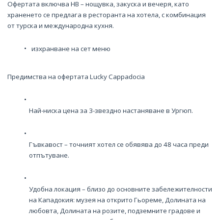
Офертата включва HB – нощувка, закуска и вечеря, като
храненето се предлага в ресторанта на хотела, с комбинация
от турска и международна кухня.
изхранване на сет меню
Предимства на офертата Lucky Cappadocia
Най-ниска цена за 3-звездно настаняване в Ургюп.
Гъвкавост – точният хотел се обявява до 48 часа преди
отпътуване.
Удобна локация – близо до основните забележителности
на Кападокия: музея на открито Гьореме, Долината на
любовта, Долината на розите, подземните градове и