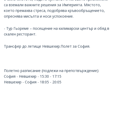
са вземали важните решения за Империята. Мястото,
което премахва стреса, подобрява кръвообръщението,
опреснява мисълта и носи успокоение.
- Тур Гьореме – посещение на килимарски център и обяд в
скален ресторант.
Трансфер до летище Невшехир.Полет за София.
Полетно разписание (подлежи на препотвърждение):
София - Невшехир - 15:30 - 17:15
Невшехир - София - 18:05 - 20:05