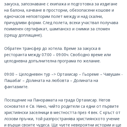
закуска, запознаване с екипажа и подготовка за издигане
на балона, качване в просторни, обезопасени кошове и
едночасов неповторим полет между и над скални,
причудливи форми. След полета, всеки участвал получава
поименен сертификат, шампанско и снимки за спомен
(срещу доплащане).
Обратен трансфер до хотела. Време за закуска в
ресторанта между 07:00 – 09:00ч. Свободно време или
целодневна допълнителна програма по желание.
09:00 – Целодневен тур –> Ортахисар – Гьореме – Чавушин -
Пашабаг – Долината на любовта – Долината на
фантазиите.
Посещение на Панорамата на града Ортахисар. Негов
основател е Св. Нино, чийто родители са едни от първите
християнски заселници в местността през 4 век. С кръст от
лозови пръчки, той разпространява християнското учение
и върши своите чудеса. Ще чуете невероятни истории и ще