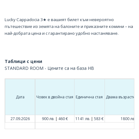
Lucky Cappadocia 3★ е вашият билет към невероятно
пътешествие из земята на балоните и приказните комини – на
най-добрата цена и с гарантирано удобно настаняване.
Таблици с цени
STANDARD ROOM - Цените са на база HB
Дата
Човек в двойна стая
Единична стая
Двама възрастни 
|
|
|
27.09.2026
900 лв.
460 €
1141 лв.
583 €
1800 лв.