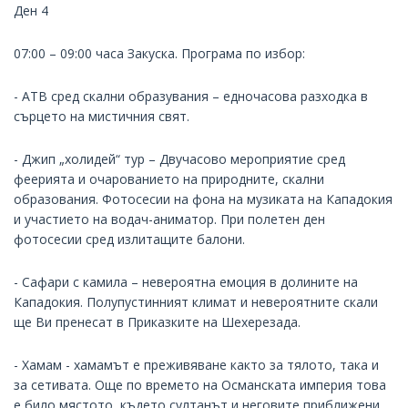
Ден 4
07:00 – 09:00 часа Закуска. Програма по избор:
- АТВ сред скални образувания – едночасова разходка в
сърцето на мистичния свят.
- Джип „холидей“ тур – Двучасово мероприятие сред
феерията и очарованието на природните, скални
образования. Фотосесии на фона на музиката на Кападокия
и участието на водач-аниматор. При полетен ден
фотосесии сред излитащите балони.
- Сафари с камила – невероятна емоция в долините на
Кападокия. Полупустинният климат и невероятните скали
ще Ви пренесат в Приказките на Шехерезада.
- Хамам - хамамът е преживяване както за тялото, така и
за сетивата. Още по времето на Османската империя това
е било мястото, където султанът и неговите приближени