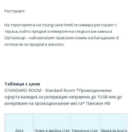
Ресторант:
На територията на Young cave hotel се намира ресторант с
тераса, който предлага невероятна гледка към замъка
Ортахисар – най-високият приказен комин на Кападокия. В
хотела не се предлага алкохол.
Таблици с цени
STANDARD ROOM - Standard Room *Промоционална
оферта валидна за резервации направени до 15.08 или до
изчерпване на промоционалние места* Пансион HB
Дата
Човек в двойна стая
Единична стая
Двама възрастни 