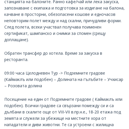
станцията на балоните. Ранно кафе/чай или лека закуска,
запознаване с екипажа и подготовка за издигане на балона,
качване в просторни, обезопасени кошове и едночасов
неповторим полет между и над скални, причудливи форми.
След полета, всеки участвал получава поименен
сертификат, шампанско и снимки за спомен (срещу
доплащане).
Обратен трансфер до хотела. Време за закуска в
ресторанта.
09:00 часа Целодневен Тур -> Подземните градове
(Каймаклъ или подобен) – Долината на гълъбите – Учхисар
– Розовата долина
Посещение на един от Подземните градове ( Каймаклъ или
подобен). Всички градове са свързани помежду си и са
дълбани в скалите още от VIII-VII в.пр.н.е., 18-20 етажа под
земята и служели за убежище на местните хора от
нападатели и диви животни. Те са устроени с жилищна