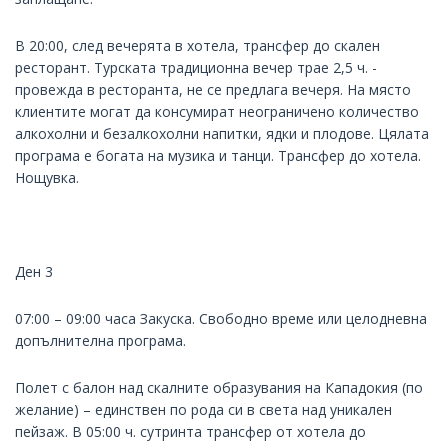
В 20:00, след вечерята в хотела, трансфер до скален
ресторант. Турската традиционна вечер трае 2,5 ч. -
провежда в ресторанта, не се предлага вечеря. На място
клиентите могат да консумират неограничено количество
алкохолни и безалкохолни напитки, ядки и плодове. Цялата
програма е богата на музика и танци. Трансфер до хотела.
Нощувка.
Ден 3
07:00 – 09:00 часа Закуска. Свободно време или целодневна
допълнителна програма.
Полет с балон над скалните образувания на Кападокия (по
желание) – единствен по рода си в света над уникален
пейзаж. В 05:00 ч. сутринта трансфер от хотела до