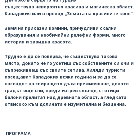
съществува невероятно красива и магическа област.
Кападокия или в превод „Земята на красивите коне“.
Земя на приказни комини, причудливи скални
образувания и необичайни релефни форми, много
история и завидна красота.
Трудно е да се повярва, че съществува такова
място, докато не го усетиш със собствените си очи и
съпреживееш със своите сетива. Хиляди туристи
посещават Кападокия всяка година и за да се
насладят на спиращото дъха преживяване, докато
градът още спи, преди изгрев слънце, стотици
балони прелитат над древната област, а гледката
отвисоко към долината е изумителна и безценна.
ПРОГРАМА