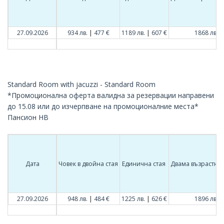
|
|
|
27.09.2026
934 лв.
477 €
1189 лв.
607 €
1868 лв.
Standard Room with jacuzzi - Standard Room
*Промоционална оферта валидна за резервации направени
до 15.08 или до изчерпване на промоционалние места*
Пансион HB
Дата
Човек в двойна стая
Единична стая
Двама възрастни 
|
|
|
27.09.2026
948 лв.
484 €
1225 лв.
626 €
1896 лв.