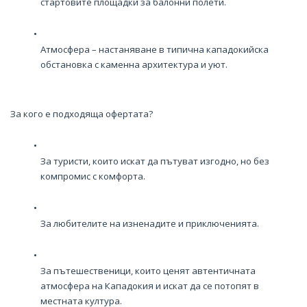
стартовите площадки за балонни полети.
Атмосфера – настаняване в типична кападокийска
обстановка с каменна архитектура и уют.
За кого е подходяща офертата?
За туристи, които искат да пътуват изгодно, но без
компромис с комфорта.
За любителите на изненадите и приключенията.
За пътешественици, които ценят автентичната
атмосфера на Кападокия и искат да се потопят в
местната култура.