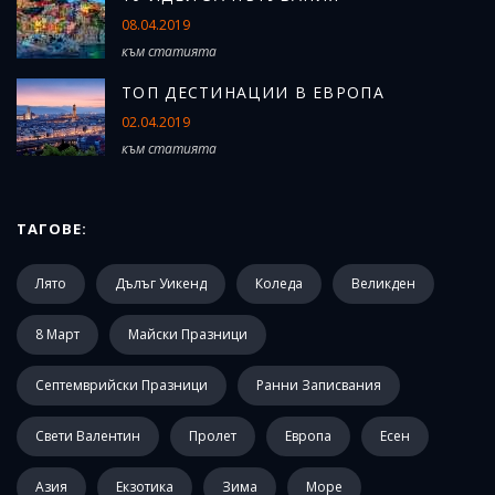
08.04.2019
към статията
ТОП ДЕСТИНАЦИИ В ЕВРОПА
02.04.2019
към статията
ТАГОВЕ:
Лято
Дълъг Уикенд
Коледа
Великден
8 Март
Майски Празници
Септемврийски Празници
Ранни Записвания
Свети Валентин
Пролет
Европа
Есен
Азия
Екзотика
Зима
Море