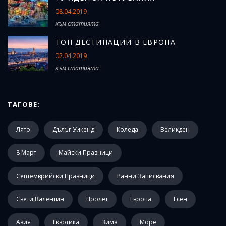
08.04.2019
към статията
ТОП ДЕСТИНАЦИИ В ЕВРОПА
02.04.2019
към статията
ТАГОВЕ:
Лято
Дълъг Уикенд
Коледа
Великден
8 Март
Майски Празници
Септемврийски Празници
Ранни Записвания
Свети Валентин
Пролет
Европа
Есен
Азия
Екзотика
Зима
Море